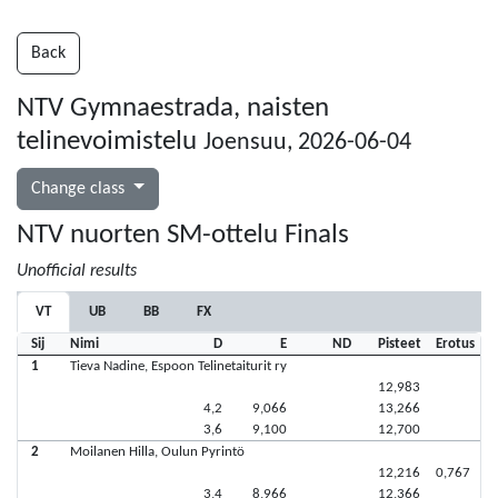
Back
NTV Gymnaestrada, naisten
telinevoimistelu
Joensuu, 2026-06-04
Change class
NTV nuorten SM-ottelu Finals
Unofficial results
VT
UB
BB
FX
Sij
Nimi
D
E
ND
Pisteet
Erotus
1
Tieva Nadine, Espoon Telinetaiturit ry
12,983
4,2
9,066
13,266
3,6
9,100
12,700
2
Moilanen Hilla, Oulun Pyrintö
12,216
0,767
3,4
8,966
12,366