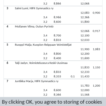
3,2
8,866
12,066
3
Salmi Lumi, HIFK Gymnastics ry
12,083
0,900
3,4
8,966
12,366
3,2
8,600
11,800
4
Moilanen Vilma, Oulun Pyrintö
12,066
0,917
3,4
8,700
12,100
3,2
8,833
12,033
5
Ruoppi Maija, Kuopion Reippaan Voimistelijat
11,900
1,083
3,4
8,800
12,200
3,2
8,400
11,600
6
Talji Jaslyn, Voimisteluseura Keski-Uusimaa
11,833
1,150
3,4
8,833
12,233
3,2
8,333
0,1
11,433
7
Juntikka Marja, HIFK Gymnastics ry
11,783
1,200
3,4
8,600
12,000
3,2
8,366
11,566
8
Virtanen Fanni, Jyväskylän Voimistelijat-79 ry.
By clicking OK, you agree to storing of cookies
11,716
1,267