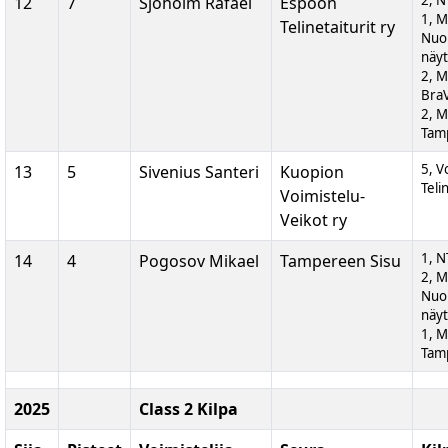
2, N
12
7
Sjöholm Rafael
Espoon
1, 
Telinetaiturit ry
Nuor
näyt
2, M
BraV
2, M
Tam
5, V
13
5
Sivenius Santeri
Kuopion
Teli
Voimistelu-
Veikot ry
1, N
14
4
Pogosov Mikael
Tampereen Sisu
2, 
Nuor
näyt
1, M
Tam
2025
Class 2 Kilpa