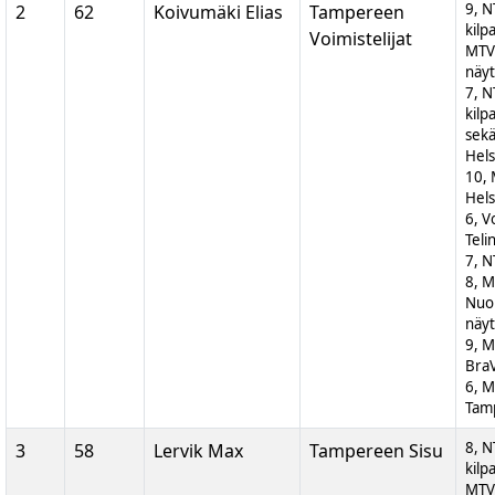
9, N
2
62
Koivumäki Elias
Tampereen
kilp
Voimistelijat
MTV
näyt
7, N
kilp
sek
Hels
10, 
Hels
6, V
Teli
7, N
8, 
Nuor
näyt
9, M
BraV
6, M
Tam
8, N
3
58
Lervik Max
Tampereen Sisu
kilp
MTV