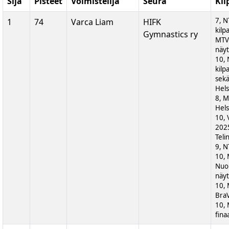
Sija
Pisteet
Voimistelija
Seura
Kil
7, N
1
74
Varca Liam
HIFK
kilp
Gymnastics ry
MTV
näyt
10, 
kilp
sek
Hels
8, M
Hels
10, 
202
Teli
9, N
10,
Nuor
näyt
10,
BraV
10,
fina