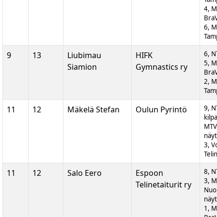
4, M
BraV
6, M
Tam
6, N
9
13
Liubimau
HIFK
5, M
Siamion
Gymnastics ry
BraV
2, M
Tam
9, N
11
12
Mäkelä Stefan
Oulun Pyrintö
kilp
MTV
näyt
3, V
Teli
8, N
11
12
Salo Eero
Espoon
3, 
Telinetaiturit ry
Nuor
näyt
1, M