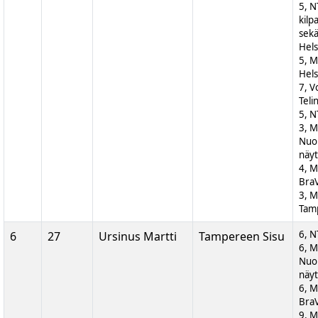
5, N
kilp
sek
Hels
5, M
Hels
7, V
Teli
5, N
3, 
Nuor
näyt
4, M
BraV
3, M
Tam
6, N
6
27
Ursinus Martti
Tampereen Sisu
6, 
Nuor
näyt
6, M
BraV
9, M