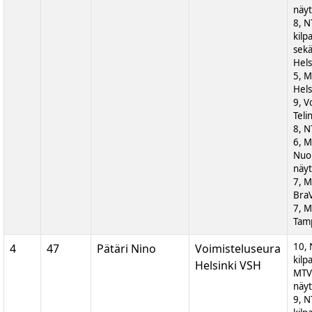
näyt
8, N
kilp
sek
Hels
5, M
Hels
9, V
Teli
8, N
6, 
Nuor
näyt
7, M
BraV
7, M
Tam
10, 
4
47
Pätäri Nino
Voimisteluseura
kilp
Helsinki VSH
MTV
näyt
9, N