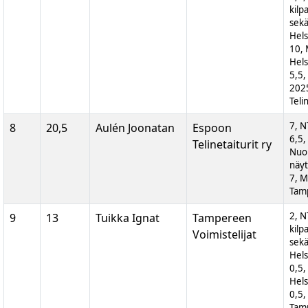
kilp
sek
Hels
10, 
Hels
5,5,
202
Teli
7, N
8
20,5
Aulén Joonatan
Espoon
6,5
Telinetaiturit ry
Nuor
näyt
7, M
Tam
2, N
9
13
Tuikka Ignat
Tampereen
kilp
Voimistelijat
sek
Hels
0,5,
Hels
0,5,
Tam