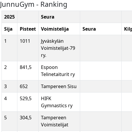
JunnuGym - Ranking
2025
Seura
Sija
Pisteet
Voimistelija
Seura
Kil
1
1011
Jyväskylän
Voimistelijat-79
ry.
2
841,5
Espoon
Telinetaiturit ry
3
652
Tampereen Sisu
4
529,5
HIFK
Gymnastics ry
5
304,5
Tampereen
Voimistelijat