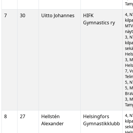
Tam
4, N
7
30
Uitto Johannes
HIFK
kilp
Gymnastics ry
MTV
näyt
3, N
kilp
sek
Hels
3, M
Hels
7, V
Teli
5, N
5, M
BraV
3, M
Tam
4, N
8
27
Hellstén
Helsingfors
kilp
Alexander
Gymnastikklubb
sek
Hels