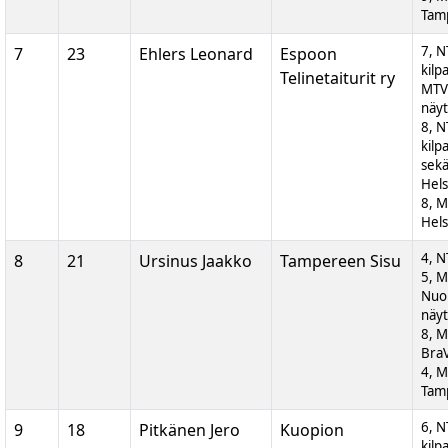
Tam
7, N
7
23
Ehlers Leonard
Espoon
kilp
Telinetaiturit ry
MTV
näyt
8, N
kilp
sek
Hels
8, M
Hels
4, N
8
21
Ursinus Jaakko
Tampereen Sisu
5, 
Nuor
näyt
8, M
BraV
4, M
Tam
6, N
9
18
Pitkänen Jero
Kuopion
kilp