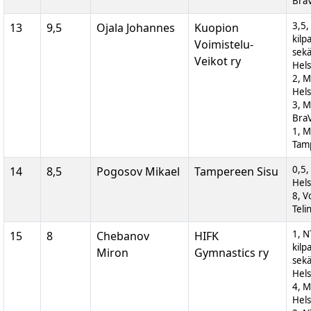
BraV
3,5,
13
9,5
Ojala Johannes
Kuopion
kilp
Voimistelu-
sek
Veikot ry
Hels
2, M
Hels
3, M
BraV
1, M
Tam
0,5,
14
8,5
Pogosov Mikael
Tampereen Sisu
Hels
8, V
Teli
1, N
15
8
Chebanov
HIFK
kilp
Miron
Gymnastics ry
sek
Hels
4, M
Hels