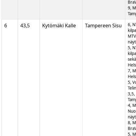
BraV
9, M
Tam
6, N
6
43,5
Kytömäki Kalle
Tampereen Sisu
kilp
MTV
näyt
5, N
kilp
sek
Hels
7, M
Hels
5, V
Teli
3,5,
Tam
4, 
Nuor
näyt
8, M
BraV
5, M