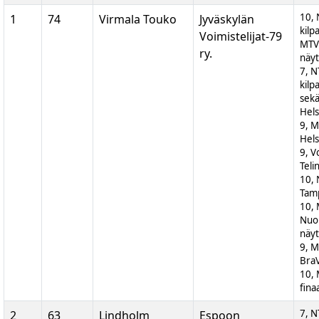
10, 
1
74
Virmala Touko
Jyväskylän
kilp
Voimistelijat-79
MTV
ry.
näyt
7, N
kilp
sek
Hels
9, M
Hels
9, V
Teli
10, 
Tam
10,
Nuor
näyt
9, M
BraV
10,
fina
7, N
2
63
Lindholm
Espoon