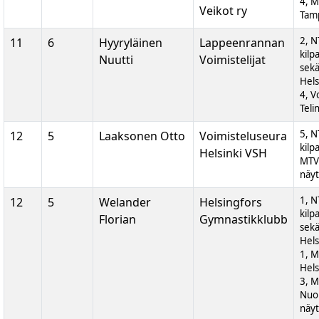
4, M
Veikot ry
Tam
2, N
11
6
Hyyryläinen
Lappeenrannan
kilp
Nuutti
Voimistelijat
sek
Hels
4, V
Teli
5, N
12
5
Laaksonen Otto
Voimisteluseura
kilp
Helsinki VSH
MTV
näyt
1, N
12
5
Welander
Helsingfors
kilp
Florian
Gymnastikklubb
sek
Hels
1, M
Hels
3, 
Nuor
näyt