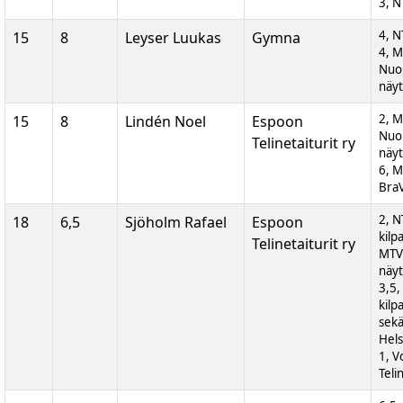
3, N
4, N
15
8
Leyser Luukas
Gymna
4, 
Nuor
näyt
2, 
15
8
Lindén Noel
Espoon
Nuor
Telinetaiturit ry
näyt
6, M
BraV
2, N
18
6,5
Sjöholm Rafael
Espoon
kilp
Telinetaiturit ry
MTV
näyt
3,5,
kilp
sek
Hels
1, V
Teli