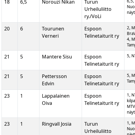
6,5
18
6,5
Norouzi Nikan
Turun
Nuor
Urheiluliitto
näyt
ry./VoLi
2, M
20
6
Tourunen
Espoon
BraV
Verneri
Telinetaiturit ry
4, M
Tam
5, N
21
5
Mantere Sisu
Espoon
Telinetaiturit ry
5, M
21
5
Pettersson
Espoon
Tam
Edvin
Telinetaiturit ry
1, N
23
1
Lappalainen
Espoon
kilp
Oiva
Telinetaiturit ry
MTV
näyt
1, 
23
1
Ringvall Josia
Turun
Nuor
Urheiluliitto
näyt