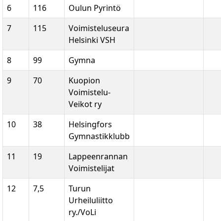
6
116
Oulun Pyrintö
7
115
Voimisteluseura
Helsinki VSH
8
99
Gymna
9
70
Kuopion
Voimistelu-
Veikot ry
10
38
Helsingfors
Gymnastikklubb
11
19
Lappeenrannan
Voimistelijat
12
7,5
Turun
Urheiluliitto
ry./VoLi