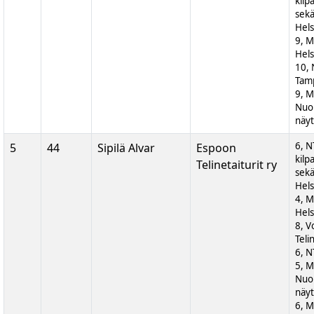
kilp
sek
Hels
9, M
Hels
10, 
Tam
9, 
Nuor
näyt
6, N
5
44
Sipilä Alvar
Espoon
kilp
Telinetaiturit ry
sek
Hels
4, M
Hels
8, V
Teli
6, N
5, 
Nuor
näyt
6, M