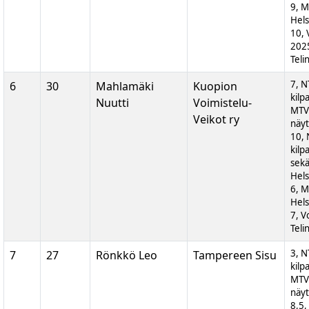
9, M
Hels
10, 
202
Teli
7, N
6
30
Mahlamäki
Kuopion
kilp
Nuutti
Voimistelu-
MTV
Veikot ry
näyt
10, 
kilp
sek
Hels
6, M
Hels
7, V
Teli
3, N
7
27
Rönkkö Leo
Tampereen Sisu
kilp
MTV
näyt
8,5,