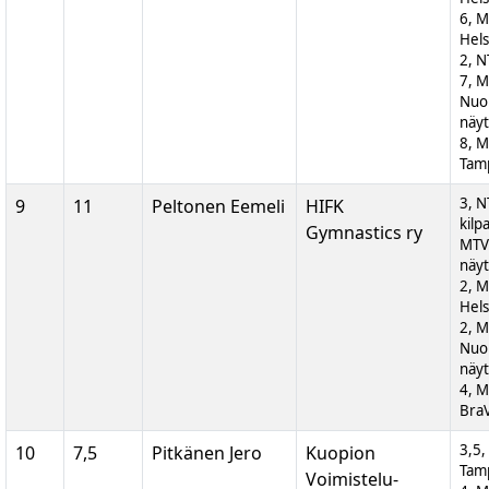
6, M
Hels
2, N
7, 
Nuor
näyt
8, M
Tam
3, N
9
11
Peltonen Eemeli
HIFK
kilp
Gymnastics ry
MTV
näyt
2, M
Hels
2, 
Nuor
näyt
4, M
BraV
3,5,
10
7,5
Pitkänen Jero
Kuopion
Tam
Voimistelu-