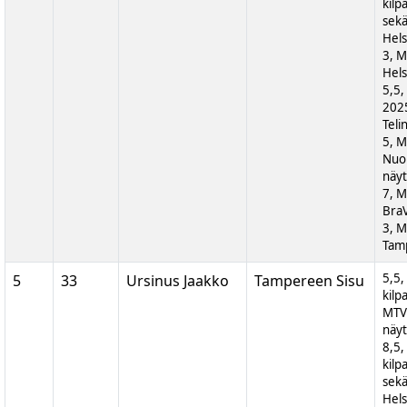
kilp
sek
Hels
3, M
Hels
5,5,
202
Teli
5, 
Nuor
näyt
7, M
BraV
3, M
Tam
5,5,
5
33
Ursinus Jaakko
Tampereen Sisu
kilp
MTV
näyt
8,5,
kilp
sek
Hels