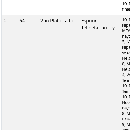
10,
fina
10, 
2
64
Von Plato Taito
Espoon
kilp
Telinetaiturit ry
MTV
näyt
5, N
kilp
sek
Hels
8, M
Hels
4, V
Teli
10, 
Tam
10,
Nuor
näyt
8, M
BraV
9, M