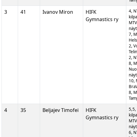
Tam
4, N
3
41
Ivanov Miron
HIFK
kilp
Gymnastics ry
MTV
näyt
7, M
Hels
2, V
Teli
2, N
8, 
Nuor
näyt
10,
BraV
8, M
Tam
5,5,
4
35
Beljajev Timofei
HIFK
kilp
Gymnastics ry
MTV
näyt
6, N