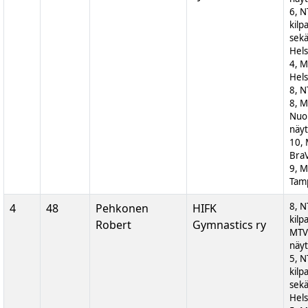
6, N
kilp
sek
Hels
4, M
Hels
8, N
8, 
Nuor
näyt
10,
BraV
9, M
Tam
8, N
4
48
Pehkonen
HIFK
kilp
Robert
Gymnastics ry
MTV
näyt
5, N
kilp
sek
Hels