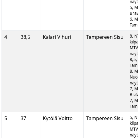
näyt
5, M
BraV
6, M
Tam
8, N
4
38,5
Kalari Vihuri
Tampereen Sisu
kilp
MTV
näyt
8,5,
Tam
8, 
Nuor
näyt
7, M
BraV
7, M
Tam
5, N
5
37
Kytölä Voitto
Tampereen Sisu
kilp
MTV
näyt