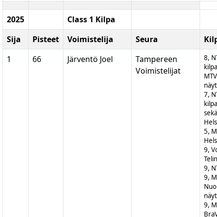
2025
Class 1 Kilpa
Sija
Pisteet
Voimistelija
Seura
Kil
8, N
1
66
Järventö Joel
Tampereen
kilp
Voimistelijat
MTV
näyt
7, N
kilp
sek
Hels
5, M
Hels
9, V
Teli
9, N
9, 
Nuor
näyt
9, M
BraV