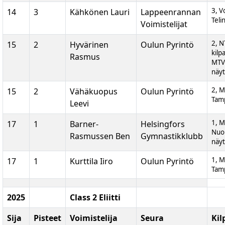
3, V
14
3
Kähkönen Lauri
Lappeenrannan
Teli
Voimistelijat
2, N
15
2
Hyvärinen
Oulun Pyrintö
kilp
Rasmus
MTV
näyt
2, M
15
2
Vähäkuopus
Oulun Pyrintö
Tam
Leevi
1, 
17
1
Barner-
Helsingfors
Nuor
Rasmussen Ben
Gymnastikklubb
näyt
1, M
17
1
Kurttila Iiro
Oulun Pyrintö
Tam
2025
Class 2 Eliitti
Sija
Pisteet
Voimistelija
Seura
Kil