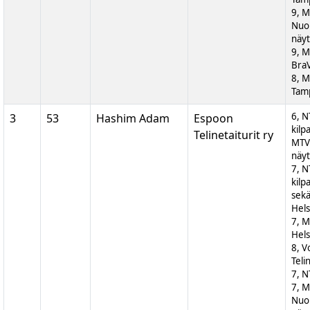
9, 
Nuor
näyt
9, M
BraV
8, M
Tam
6, N
3
53
Hashim Adam
Espoon
kilp
Telinetaiturit ry
MTV
näyt
7, N
kilp
sek
Hels
7, M
Hels
8, V
Teli
7, N
7, 
Nuor