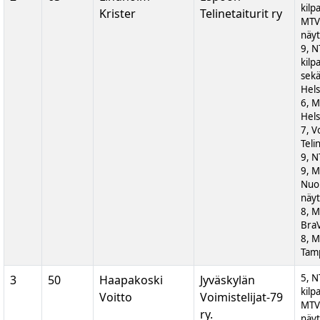
kilp
Krister
Telinetaiturit ry
MTV
näyt
9, N
kilp
sek
Hels
6, M
Hels
7, V
Teli
9, N
9, 
Nuor
näyt
8, M
BraV
8, M
Tam
5, N
3
50
Haapakoski
Jyväskylän
kilp
Voitto
Voimistelijat-79
MTV
ry.
näyt