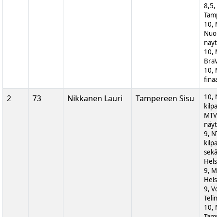
8,5,
Tam
10,
Nuor
näyt
10,
BraV
10,
fina
10, 
2
73
Nikkanen Lauri
Tampereen Sisu
kilp
MTV
näyt
9, N
kilp
sek
Hels
9, M
Hels
9, V
Teli
10, 
Tam