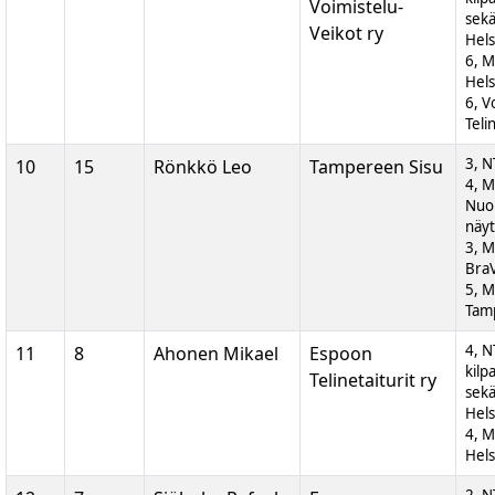
Voimistelu-
sek
Veikot ry
Hels
6, M
Hels
6, V
Teli
3, N
10
15
Rönkkö Leo
Tampereen Sisu
4, 
Nuor
näyt
3, M
BraV
5, M
Tam
4, N
11
8
Ahonen Mikael
Espoon
kilp
Telinetaiturit ry
sek
Hels
4, M
Hels