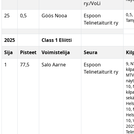
ry./VoLi
0,5,
25
0,5
Göös Nooa
Espoon
Tam
Telinetaiturit ry
2025
Class 1 Eliitti
Sija
Pisteet
Voimistelija
Seura
Kil
9, N
1
77,5
Salo Aarne
Espoon
kilp
Telinetaiturit ry
MTV
näyt
10, 
kilp
sek
Hels
10, 
Hels
10, 
202
Teli