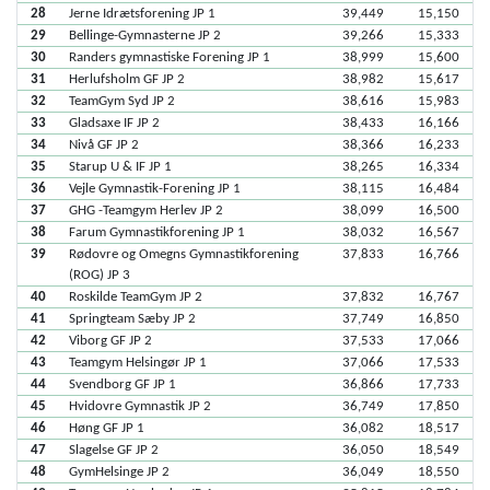
28
Jerne Idrætsforening JP 1
39,449
15,150
29
Bellinge-Gymnasterne JP 2
39,266
15,333
30
Randers gymnastiske Forening JP 1
38,999
15,600
31
Herlufsholm GF JP 2
38,982
15,617
32
TeamGym Syd JP 2
38,616
15,983
33
Gladsaxe IF JP 2
38,433
16,166
34
Nivå GF JP 2
38,366
16,233
35
Starup U & IF JP 1
38,265
16,334
36
Vejle Gymnastik-Forening JP 1
38,115
16,484
37
GHG -Teamgym Herlev JP 2
38,099
16,500
38
Farum Gymnastikforening JP 1
38,032
16,567
39
Rødovre og Omegns Gymnastikforening
37,833
16,766
(ROG) JP 3
40
Roskilde TeamGym JP 2
37,832
16,767
41
Springteam Sæby JP 2
37,749
16,850
42
Viborg GF JP 2
37,533
17,066
43
Teamgym Helsingør JP 1
37,066
17,533
44
Svendborg GF JP 1
36,866
17,733
45
Hvidovre Gymnastik JP 2
36,749
17,850
46
Høng GF JP 1
36,082
18,517
47
Slagelse GF JP 2
36,050
18,549
48
GymHelsinge JP 2
36,049
18,550