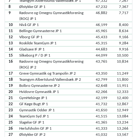
7
Teamgym Albertslund/Vallensbæk JP 1
47,332
7,267
8
Ølstykke GF JP 1
47,232
7,367
9
Rødovre og Omegns Gymnastikforening
46,882
7,717
(ROG) JP 1
10
Nivå GF JP 1
46,199
8,400
11
Bellinge-Gymnasterne JP 1
45,965
8,634
12
Viborg GF JP 1
45,433
9,166
13
Roskilde TeamGym JP 1
45,315
9,284
14
Gladsaxe IF JP 1
44,683
9,916
15
Silkeborg P / D JP 1
44,099
10,500
16
Rødovre og Omegns Gymnastikforening
43,765
10,834
(ROG) JP 2
17
Greve Gymnastik og Trampolin JP 2
43,350
11,249
18
Teamgym Albertslund/Vallensbæk JP 2
42,799
11,800
19
Bolbro Gymnasterne JP 2
42,648
11,951
20
Hvidovre Gymnastik JP 1
42,266
12,333
21
GymHelsinge JP 1
42,199
12,400
22
GF Køge Bugt JP 1
41,732
12,867
23
Gymnastik Odder JP 1
41,650
12,949
24
TeamGym Syd JP 1
41,515
13,084
25
Slagelse GF JP 1
41,365
13,234
26
Herlufsholm GF JP 1
41,333
13,266
27
Ølstykke GF JP 2
41,032
13,567