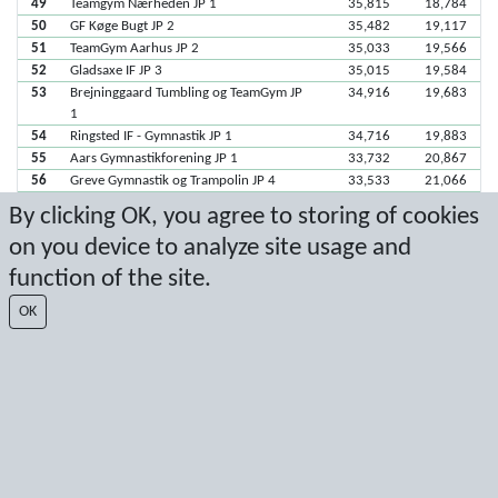
49
Teamgym Nærheden JP 1
35,815
18,784
50
GF Køge Bugt JP 2
35,482
19,117
51
TeamGym Aarhus JP 2
35,033
19,566
52
Gladsaxe IF JP 3
35,015
19,584
53
Brejninggaard Tumbling og TeamGym JP
34,916
19,683
1
54
Ringsted IF - Gymnastik JP 1
34,716
19,883
55
Aars Gymnastikforening JP 1
33,732
20,867
56
Greve Gymnastik og Trampolin JP 4
33,533
21,066
57
Vejle Gymnastik-Forening JP 2
33,366
21,233
By clicking OK, you agree to storing of cookies
58
Vejen GF JP 1
32,782
21,817
on you device to analyze site usage and
59
IF32 Glostrup Gymnastikforening JP 1
32,666
21,933
60
Randers gymnastiske Forening JP 2
32,416
22,183
function of the site.
61
Herlev Gymnastik, HI JP 1
32,349
22,250
OK
62
Silkeborg P / D JP 2
32,199
22,400
63
Farum Gymnastikforening JP 2
31,599
23,000
64
Gladsaxe IF JP 4
30,582
24,017
65
Brejninggaard Tumbling og TeamGym JP
30,332
24,267
2
66
TeamGym Syd JP 3
27,433
27,166
67
Svendborg GF JP 2
26,150
28,449
68
Vejen GF JP 2
25,966
28,633
69
Vidar - Sønderborg JP 1
25,133
29,466