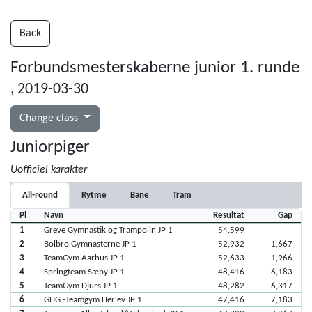
Back
Forbundsmesterskaberne junior 1. runde
, 2019-03-30
Change class
Juniorpiger
Uofficiel karakter
All-round
Rytme
Bane
Tram
Pl
Navn
Resultat
Gap
1
Greve Gymnastik og Trampolin JP 1
54,599
2
Bolbro Gymnasterne JP 1
52,932
1,667
3
TeamGym Aarhus JP 1
52,633
1,966
4
Springteam Sæby JP 1
48,416
6,183
5
TeamGym Djurs JP 1
48,282
6,317
6
GHG -Teamgym Herlev JP 1
47,416
7,183