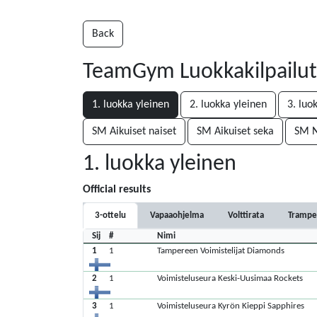
Back
TeamGym Luokkakilpailut 
1. luokka yleinen
2. luokka yleinen
3. luo
SM Aikuiset naiset
SM Aikuiset seka
SM N
1. luokka yleinen
Official results
3-ottelu
Vapaaohjelma
Volttirata
Trampe
Sij
#
Nimi
1
1
Tampereen Voimistelijat Diamonds
2
1
Voimisteluseura Keski-Uusimaa Rockets
3
1
Voimisteluseura Kyrön Kieppi Sapphires