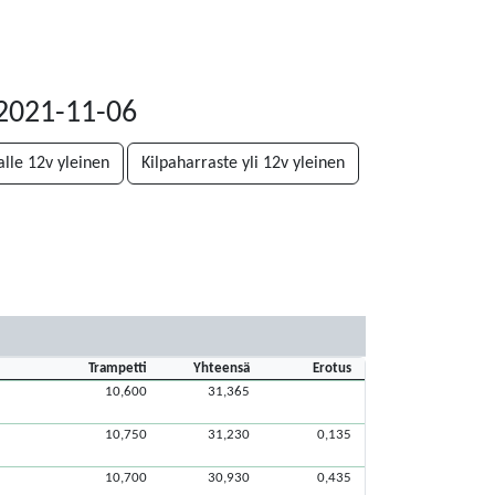
2021-11-06
alle 12v yleinen
Kilpaharraste yli 12v yleinen
Trampetti
Yhteensä
Erotus
10,600
31,365
10,750
31,230
0,135
10,700
30,930
0,435