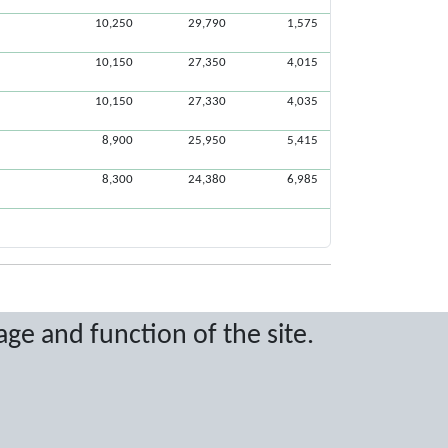
10,250
29,790
1,575
10,150
27,350
4,015
10,150
27,330
4,035
8,900
25,950
5,415
8,300
24,380
6,985
age and function of the site.
ritten permission.