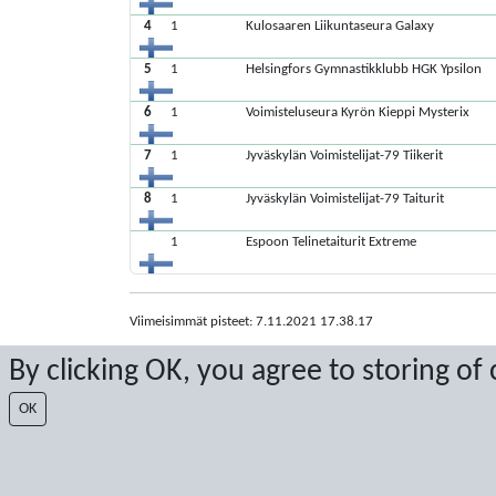
4
1
Kulosaaren Liikuntaseura Galaxy
5
1
Helsingfors Gymnastikklubb HGK Ypsilon
6
1
Voimisteluseura Kyrön Kieppi Mysterix
7
1
Jyväskylän Voimistelijat-79 Tiikerit
8
1
Jyväskylän Voimistelijat-79 Taiturit
1
Espoon Telinetaiturit Extreme
Viimeisimmät pisteet: 7.11.2021 17.38.17
Score by Sport Event Systems
www.sporteventsystems.se
By clicking OK, you agree to storing of
OK
Last Update: 8.8.2026 2.12.56
XL
© 2026 Sport Event Systems/TH Systems AB. All content and dat