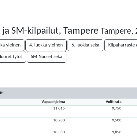
ja SM-kilpailut, Tampere
Tampere, 
kka yleinen
4. luokka yleinen
6. luokka seka
Kilpaharraste 
uoret tytöt
SM Nuoret seka
tti
Vapaaohjelma
Volttirata
11,015
9,750
10,980
9,500
10,380
9,850