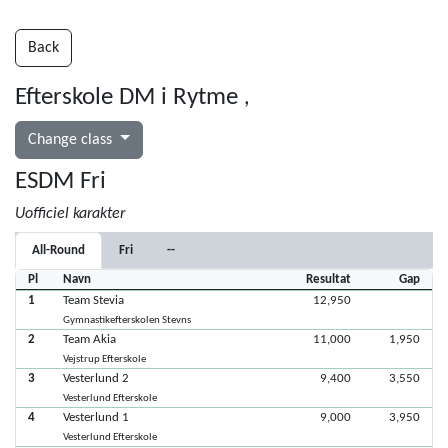
Back
Efterskole DM i Rytme
,
Change class
ESDM Fri
Uofficiel karakter
All-Round
Fri
--
Pl
Navn
Resultat
Gap
1
Team Stevia
12,950
Gymnastikefterskolen Stevns
2
Team Akia
11,000
1,950
Vejstrup Efterskole
3
Vesterlund 2
9,400
3,550
Vesterlund Efterskole
4
Vesterlund 1
9,000
3,950
Vesterlund Efterskole