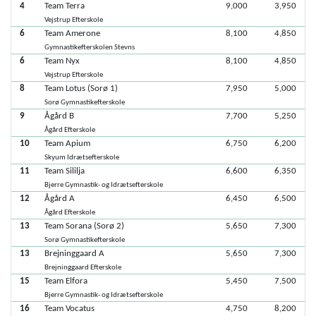
4
Team Terra
9,000
3,950
Vejstrup Efterskole
6
Team Amerone
8,100
4,850
Gymnastikefterskolen Stevns
6
Team Nyx
8,100
4,850
Vejstrup Efterskole
8
Team Lotus (Sorø 1)
7,950
5,000
Sorø Gymnastikefterskole
9
Ågård B
7,700
5,250
Ågård Efterskole
10
Team Apium
6,750
6,200
Skyum Idrætsefterskole
11
Team Sililja
6,600
6,350
Bjerre Gymnastik- og Idrætsefterskole
12
Ågård A
6,450
6,500
Ågård Efterskole
13
Team Sorana (Sorø 2)
5,650
7,300
Sorø Gymnastikefterskole
13
Brejninggaard A
5,650
7,300
Brejninggaard Efterskole
15
Team Elfora
5,450
7,500
Bjerre Gymnastik- og Idrætsefterskole
16
Team Vocatus
4,750
8,200