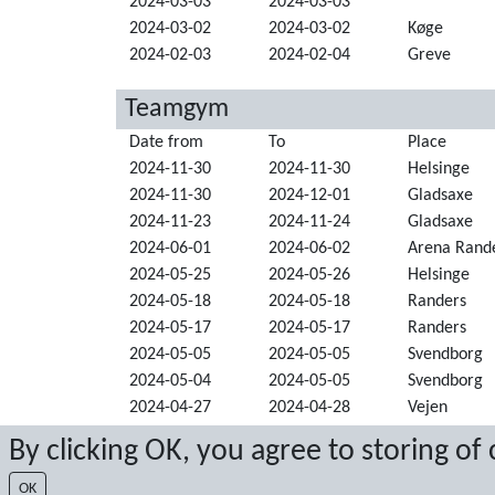
2024-03-03
2024-03-03
2024-03-02
2024-03-02
Køge
2024-02-03
2024-02-04
Greve
Teamgym
Date from
To
Place
2024-11-30
2024-11-30
Helsinge
2024-11-30
2024-12-01
Gladsaxe
2024-11-23
2024-11-24
Gladsaxe
2024-06-01
2024-06-02
Arena Rand
2024-05-25
2024-05-26
Helsinge
2024-05-18
2024-05-18
Randers
2024-05-17
2024-05-17
Randers
2024-05-05
2024-05-05
Svendborg
2024-05-04
2024-05-05
Svendborg
2024-04-27
2024-04-28
Vejen
2024-04-20
2024-04-21
Helsinge
By clicking OK, you agree to storing of
2024-04-13
2024-04-14
Høng
2024-04-06
2024-04-07
Herning
OK