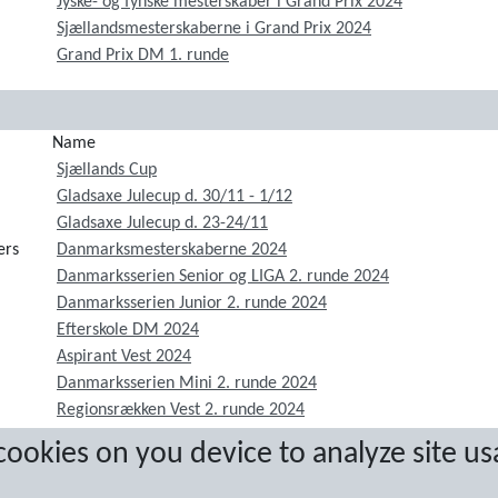
Jyske- og fynske mesterskaber i Grand Prix 2024
Sjællandsmesterskaberne i Grand Prix 2024
Grand Prix DM 1. runde
Name
Sjællands Cup
Gladsaxe Julecup d. 30/11 - 1/12
Gladsaxe Julecup d. 23-24/11
ers
Danmarksmesterskaberne 2024
Danmarksserien Senior og LIGA 2. runde 2024
Danmarksserien Junior 2. runde 2024
Efterskole DM 2024
Aspirant Vest 2024
Danmarksserien Mini 2. runde 2024
Regionsrækken Vest 2. runde 2024
Aspirant Øst & Regionsrækken drenge Øst 2024
 cookies on you device to analyze site us
Region Øst 2. Runde 2024
Liga 1. runde + Danmarksserien senior