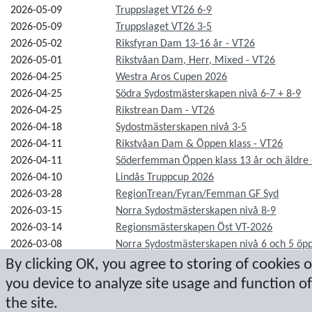
2026-05-09
Truppslaget VT26 6-9
2026-05-09
Truppslaget VT26 3-5
2026-05-02
Riksfyran Dam 13-16 år - VT26
2026-05-01
Rikstvåan Dam, Herr, Mixed - VT26
2026-04-25
Westra Aros Cupen 2026
2026-04-25
Södra Sydostmästerskapen nivå 6-7 + 8-9
2026-04-25
Rikstrean Dam - VT26
2026-04-18
Sydostmästerskapen nivå 3-5
2026-04-11
Rikstvåan Dam & Öppen klass - VT26
2026-04-11
Söderfemman Öppen klass 13 år och äldre 
2026-04-10
Lindås Truppcup 2026
2026-03-28
RegionTrean/Fyran/Femman GF Syd
2026-03-15
Norra Sydostmästerskapen nivå 8-9
2026-03-14
Regionsmästerskapen Öst VT-2026
2026-03-08
Norra Sydostmästerskapen nivå 6 och 5 öp
2026-03-07
Sydostmästerskap nivå 7
By clicking OK, you agree to storing of cookies 
2026-02-21
Norrfejden 2026
you device to analyze site usage and function of
the site.
Rhythmic