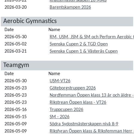
2026-03-22
Knattemästerskapen 26 MAG
2026-03-20
Barentskampen 2026
Aerobic Gymnastics
Date
Name
2026-05-30
RM, USM, JSM & SM och Perform Aerobic
2026-05-02
Svenska Cupen 2 & TGD Open
2026-03-21
Svenska Cupen 1 & Västerås Cupen
Teamgym
Date
Name
2026-05-30
USM-VT26
2026-05-23
Göteborgstruppen 2026
2026-05-23
Nordfemman Öppen klass 13 år och äldre 
2026-05-23
Rikstrean Öppen klass - VT26
2026-05-16
Truppcupen 2026
2026-05-15
SM - 2026
2026-05-09
Södra Sydostmästerskapen nivå 8-9
2026-05-09
Riksfyran Öppen klass & Riksfemman Herr 