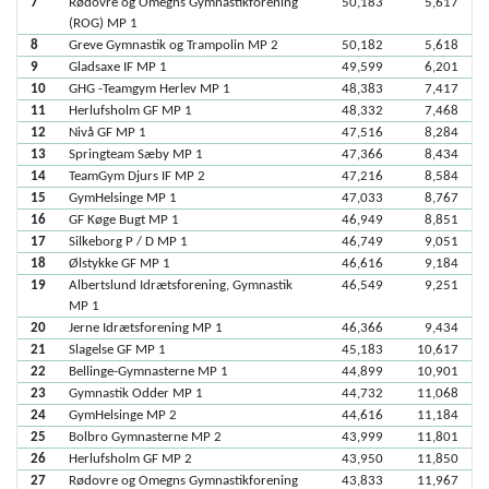
7
Rødovre og Omegns Gymnastikforening
50,183
5,617
(ROG) MP 1
8
Greve Gymnastik og Trampolin MP 2
50,182
5,618
9
Gladsaxe IF MP 1
49,599
6,201
10
GHG -Teamgym Herlev MP 1
48,383
7,417
11
Herlufsholm GF MP 1
48,332
7,468
12
Nivå GF MP 1
47,516
8,284
13
Springteam Sæby MP 1
47,366
8,434
14
TeamGym Djurs IF MP 2
47,216
8,584
15
GymHelsinge MP 1
47,033
8,767
16
GF Køge Bugt MP 1
46,949
8,851
17
Silkeborg P / D MP 1
46,749
9,051
18
Ølstykke GF MP 1
46,616
9,184
19
Albertslund Idrætsforening, Gymnastik
46,549
9,251
MP 1
20
Jerne Idrætsforening MP 1
46,366
9,434
21
Slagelse GF MP 1
45,183
10,617
22
Bellinge-Gymnasterne MP 1
44,899
10,901
23
Gymnastik Odder MP 1
44,732
11,068
24
GymHelsinge MP 2
44,616
11,184
25
Bolbro Gymnasterne MP 2
43,999
11,801
26
Herlufsholm GF MP 2
43,950
11,850
27
Rødovre og Omegns Gymnastikforening
43,833
11,967