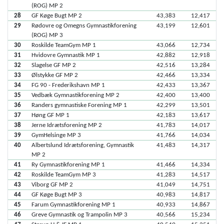
(ROG) MP 2
28
GF Køge Bugt MP 2
43,383
12,417
29
Rødovre og Omegns Gymnastikforening
43,199
12,601
(ROG) MP 3
30
Roskilde TeamGym MP 1
43,066
12,734
31
Hvidovre Gymnastik MP 1
42,882
12,918
32
Slagelse GF MP 2
42,516
13,284
33
Ølstykke GF MP 2
42,466
13,334
34
FG 90 - Frederikshavn MP 1
42,433
13,367
35
Vedbæk Gymnastikforening MP 2
42,400
13,400
36
Randers gymnastiske Forening MP 1
42,299
13,501
37
Høng GF MP 1
42,183
13,617
38
Jerne Idrætsforening MP 2
41,783
14,017
39
GymHelsinge MP 3
41,766
14,034
40
Albertslund Idrætsforening, Gymnastik
41,483
14,317
MP 2
41
Ry Gymnastikforening MP 1
41,466
14,334
42
Roskilde TeamGym MP 3
41,283
14,517
43
Viborg GF MP 2
41,049
14,751
44
GF Køge Bugt MP 3
40,983
14,817
45
Farum Gymnastikforening MP 1
40,933
14,867
46
Greve Gymnastik og Trampolin MP 3
40,566
15,234