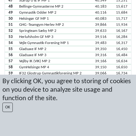
47
Starup U & IF MP 1
40,549
15,251
48
Bellinge-Gymnasterne MP 2
40,183
15,617
49
Gymnastik Odder MP 2
40,116
15,684
50
Helsingør GF MP 1
40,083
15,717
51
GHG -Teamgym Herlev MP 2
39,866
15,934
52
Springteam Sæby MP 2
39,633
16,167
53
Herlufsholm GF MP 3
39,516
16,284
54
Vejle Gymnastik-Forening MP 1
39,483
16,317
55
Gladsaxe IF MP 2
39,350
16,450
56
Gladsaxe IF MP 3
39,316
16,484
57
Vejlby IK (VIK) MP 2
39,166
16,634
58
GymHelsinge MP 4
39,150
16,650
59
IF32 Glostrup Gymnastikforening MP 2
39,066
16,734
60
Svendborg GF MP 1
38,550
17,250
By clicking OK, you agree to storing of cookies
61
Vejen GF MP 1
38,516
17,284
on you device to analyze site usage and
61
Nivå GF MP 2
38,516
17,284
function of the site.
63
Herlev Gymnastik, HI MP 1
38,383
17,417
64
Ringsted IF - Gymnastik MP 1
38,300
17,500
OK
65
GF Køge Bugt MP 4
38,183
17,617
66
Vintersbølle GF MP 1
37,766
18,034
67
Eskilstrup G & IF MP 1
37,650
18,150
68
Bellinge-Gymnasterne MP 3
37,500
18,300
69
Albertslund Idrætsforening, Gymnastik
36,950
18,850