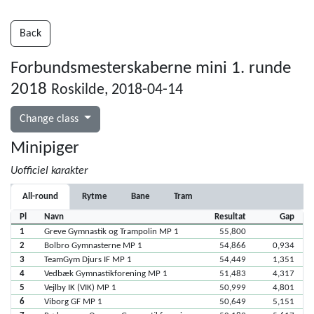
Back
Forbundsmesterskaberne mini 1. runde
2018
Roskilde, 2018-04-14
Change class
Minipiger
Uofficiel karakter
All-round
Rytme
Bane
Tram
Pl
Navn
Resultat
Gap
1
Greve Gymnastik og Trampolin MP 1
55,800
2
Bolbro Gymnasterne MP 1
54,866
0,934
3
TeamGym Djurs IF MP 1
54,449
1,351
4
Vedbæk Gymnastikforening MP 1
51,483
4,317
5
Vejlby IK (VIK) MP 1
50,999
4,801
6
Viborg GF MP 1
50,649
5,151