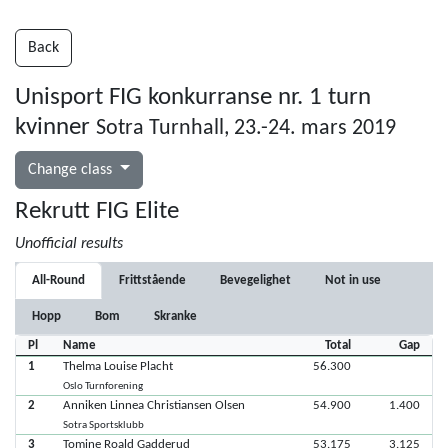
Back
Unisport FIG konkurranse nr. 1 turn
kvinner
Sotra Turnhall, 23.-24. mars 2019
Change class
Rekrutt FIG Elite
Unofficial results
All-Round
Frittstående
Bevegelighet
Not in use
Hopp
Bom
Skranke
Pl
Name
Total
Gap
1
Thelma Louise Placht
56.300
Oslo Turnforening
2
Anniken Linnea Christiansen Olsen
54.900
1.400
Sotra Sportsklubb
3
Tomine Roald Gadderud
53.175
3.125