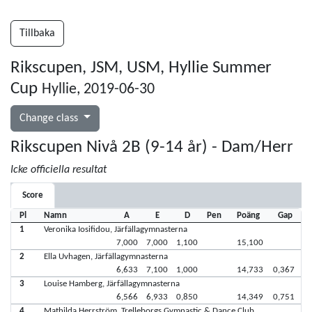
Tillbaka
Rikscupen, JSM, USM, Hyllie Summer
Cup
Hyllie, 2019-06-30
Change class
Rikscupen Nivå 2B (9-14 år) - Dam/Herr
Icke officiella resultat
Score
Pl
Namn
A
E
D
Pen
Poäng
Gap
1
Veronika Iosifidou, Järfällagymnasterna
7,000
7,000
1,100
15,100
2
Ella Uvhagen, Järfällagymnasterna
6,633
7,100
1,000
14,733
0,367
3
Louise Hamberg, Järfällagymnasterna
6,566
6,933
0,850
14,349
0,751
4
Mathilda Herrström, Trelleborgs Gymnastic & Dance Club