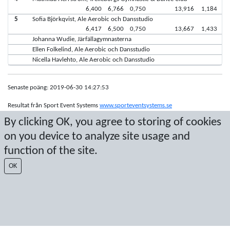
6,400
6,766
0,750
13,916
1,184
5
Sofia Björkqvist, Ale Aerobic och Dansstudio
6,417
6,500
0,750
13,667
1,433
Johanna Wudie, Järfällagymnasterna
Ellen Folkelind, Ale Aerobic och Dansstudio
Nicella Havlehto, Ale Aerobic och Dansstudio
Senaste poäng: 2019-06-30 14:27:53
Resultat från Sport Event Systems
www.sporteventsystems.se
By clicking OK, you agree to storing of cookies
Last Update: 2026-08-06 22:05:00
on you device to analyze site usage and
SX
function of the site.
© 2026 Sport Event Systems/TH Systems AB. All content and data are
protected by copyright. No copying or redistribution allowed without prior
OK
written permission.