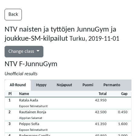
Back
NTV naisten ja tyttöjen JunnuGym ja
joukkue-SM-kilpailut
Turku, 2019-11-01
Change class
NTV F-JunnuGym
Unofficial results
All-Round
Hyppy
Nojapuut
Puomi
Permanto
Pl
Name
Total
Gap
1
Ratala Aada
42.950
Espoon Telinetaiturit
2
Rautiainen Ronja
42.500
0.450
Alppilan Salamat
3
Peippo Sofia
41.350
1.600
Espoon Telinetaiturit
4
Badermann Camilla
40.950
2.000