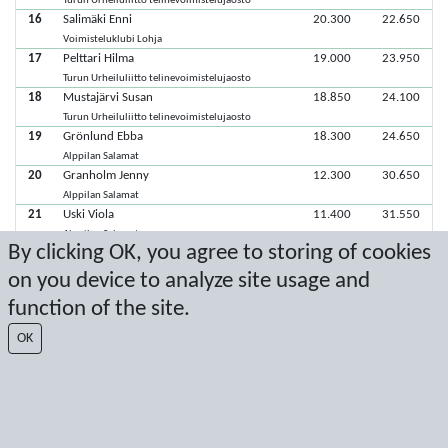
Turun Urheiluliitto telinevoimistelujaosto
16
Salimäki Enni
20.300
22.650
Voimisteluklubi Lohja
17
Pelttari Hilma
19.000
23.950
Turun Urheiluliitto telinevoimistelujaosto
18
Mustajärvi Susan
18.850
24.100
Turun Urheiluliitto telinevoimistelujaosto
19
Grönlund Ebba
18.300
24.650
Alppilan Salamat
20
Granholm Jenny
12.300
30.650
Alppilan Salamat
21
Uski Viola
11.400
31.550
Alppilan Salamat
By clicking OK, you agree to storing of cookies
22
Meriläinen Kiira
9.600
33.350
Alppilan Salamat
on you device to analyze site usage and
23
Katajisto Moona
8.700
34.250
function of the site.
Alppilan Salamat
24
Harju Eerika
8.600
34.350
OK
Turun Urheiluliitto telinevoimistelujaosto
25
Malk Muusa
Espoon Telinetaiturit
Latest score: 11/3/2019 7:17:20 PM