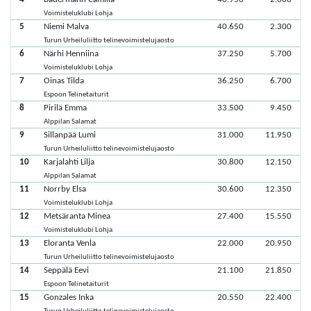
Voimisteluklubi Lohja
5
Niemi Malva
40.650
2.300
Turun Urheiluliitto telinevoimistelujaosto
6
Närhi Henniina
37.250
5.700
Voimisteluklubi Lohja
7
Oinas Tilda
36.250
6.700
Espoon Telinetaiturit
8
Pirilä Emma
33.500
9.450
Alppilan Salamat
9
Sillanpää Lumi
31.000
11.950
Turun Urheiluliitto telinevoimistelujaosto
10
Karjalahti Lilja
30.800
12.150
Alppilan Salamat
11
Norrby Elsa
30.600
12.350
Voimisteluklubi Lohja
12
Metsäranta Minea
27.400
15.550
Voimisteluklubi Lohja
13
Eloranta Venla
22.000
20.950
Turun Urheiluliitto telinevoimistelujaosto
14
Seppälä Eevi
21.100
21.850
Espoon Telinetaiturit
15
Gonzales Inka
20.550
22.400