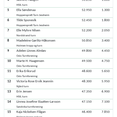
HSIL turn
5
Ella Søndenaa
52.950
1.300
Hoppensprett Turn Jessheim
6
Tilde Sponevik
52.450
1.800
Hoppensprett Turn Jessheim
7
Elle Myhre Nilsen
52.200
2.050
Nordstrand turn
8
Madeleine Gørlitz-Håkonsen
50.850
3.400
Holmen tropp og turn
9
Adelen Linnes Almløv
49.800
4.450
Oslo Turnforening
10
Marte H. Haagensen
49.500
4.750
Oslo Turnforening
11
Erika Eriksrud
48.600
5.650
Oslo Turnforening
12
Victoria Rose Ervik Jeannin
48.300
5.950
Njård turn
13
Erin Jensen
47.350
6.900
HSIL turn
14
Linnea Josefine Slaatten-Larsson
47.150
7.100
Sandvika turnforening
15
Kaja Nickelsen Flågan
46.400
7.850