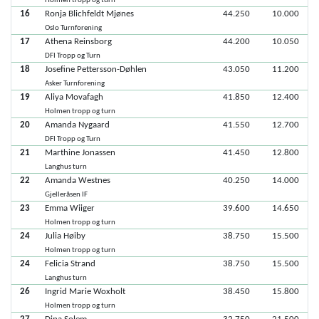
Holmen tropp og turn
16
Ronja Blichfeldt Mjønes
44.250
10.000
Oslo Turnforening
17
Athena Reinsborg
44.200
10.050
DFI Tropp og Turn
18
Josefine Pettersson-Døhlen
43.050
11.200
Asker Turnforening
19
Aliya Movafagh
41.850
12.400
Holmen tropp og turn
20
Amanda Nygaard
41.550
12.700
DFI Tropp og Turn
21
Marthine Jonassen
41.450
12.800
Langhus turn
22
Amanda Westnes
40.250
14.000
Gjelleråsen IF
23
Emma Wiiger
39.600
14.650
Holmen tropp og turn
24
Julia Høiby
38.750
15.500
Holmen tropp og turn
24
Felicia Strand
38.750
15.500
Langhus turn
26
Ingrid Marie Woxholt
38.450
15.800
Holmen tropp og turn