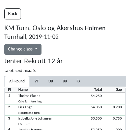
Back
KM Turn, Oslo og Akershus
Holmen
Turnhall, 2019-11-02
Change class
Jenter Rekrutt 12 år
Unofficial results
All-Round
VT
UB
BB
FX
Pl
Name
Total
Gap
1
Thelma Placht
54.250
Oslo Turnforening
2
Eira Engh
54.050
0.200
Nordstrand turn
3
Isabella Jolie Johansen
53.500
0.750
HSIL turn
4
Jasmine Haugen
53.250
1.000