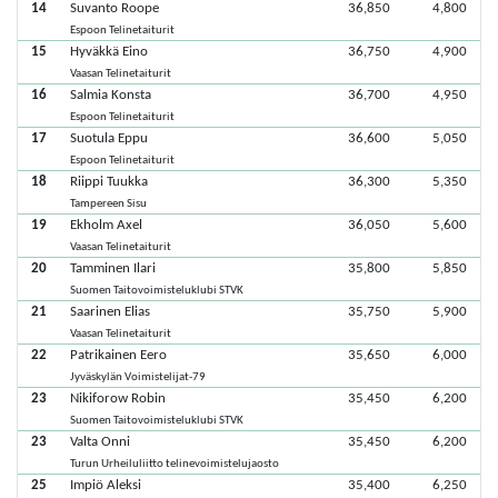
14
Suvanto Roope
36,850
4,800
Espoon Telinetaiturit
15
Hyväkkä Eino
36,750
4,900
Vaasan Telinetaiturit
16
Salmia Konsta
36,700
4,950
Espoon Telinetaiturit
17
Suotula Eppu
36,600
5,050
Espoon Telinetaiturit
18
Riippi Tuukka
36,300
5,350
Tampereen Sisu
19
Ekholm Axel
36,050
5,600
Vaasan Telinetaiturit
20
Tamminen Ilari
35,800
5,850
Suomen Taitovoimisteluklubi STVK
21
Saarinen Elias
35,750
5,900
Vaasan Telinetaiturit
22
Patrikainen Eero
35,650
6,000
Jyväskylän Voimistelijat-79
23
Nikiforow Robin
35,450
6,200
Suomen Taitovoimisteluklubi STVK
23
Valta Onni
35,450
6,200
Turun Urheiluliitto telinevoimistelujaosto
25
Impiö Aleksi
35,400
6,250