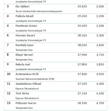
Jyväskylän Voimistelijat-79
3
Elo Valtteri
39,650
2,000
Turun Urheiluliitto telinevoimistelujaosto
4
Palkola Akseli
39,450
2,200
Jyväskylän Voimistelijat-79
4
Penttinen Anton
39,450
2,200
Jyväskylän Voimistelijat-79
6
Moreen Eevert
38,350
3,300
Jyväskylän Voimistelijat-79
7
Kenttälä Leevi
38,050
3,600
Tampereen Sisu
8
Riippi Verneri
37,900
3,750
Tampereen Sisu
9
Rekola Joel
37,800
3,850
Jyväskylän Voimistelijat-79
10
Artemenkov Kirill
37,600
4,050
Suomen Taitovoimisteluklubi STVK
11
Jääskeläinen Mikael
37,350
4,300
Espoon Telinetaiturit
12
Timi Terho
37,150
4,500
Espoon Telinetaiturit
13
Peltonen Aaron
36,950
4,700
Tampereen Sisu