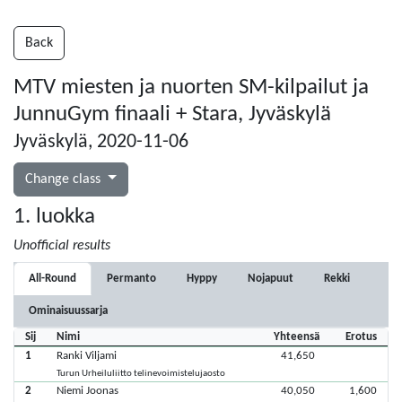
Back
MTV miesten ja nuorten SM-kilpailut ja
JunnuGym finaali + Stara, Jyväskylä
Jyväskylä, 2020-11-06
Change class
1. luokka
Unofficial results
All-Round
Permanto
Hyppy
Nojapuut
Rekki
Ominaisuussarja
Sij
Nimi
Yhteensä
Erotus
1
Ranki Viljami
41,650
Turun Urheiluliitto telinevoimistelujaosto
2
Niemi Joonas
40,050
1,600