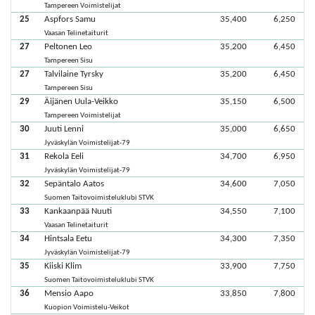
Tampereen Voimistelijat
25
Aspfors Samu
35,400
6,250
Vaasan Telinetaiturit
27
Peltonen Leo
35,200
6,450
Tampereen Sisu
27
Talvilaine Tyrsky
35,200
6,450
Tampereen Sisu
29
Äijänen Uula-Veikko
35,150
6,500
Tampereen Voimistelijat
30
Juuti Lenni
35,000
6,650
Jyväskylän Voimistelijat-79
31
Rekola Eeli
34,700
6,950
Jyväskylän Voimistelijat-79
32
Sepäntalo Aatos
34,600
7,050
Suomen Taitovoimisteluklubi STVK
33
Kankaanpää Nuuti
34,550
7,100
Vaasan Telinetaiturit
34
Hintsala Eetu
34,300
7,350
Jyväskylän Voimistelijat-79
35
Kiiski Klim
33,900
7,750
Suomen Taitovoimisteluklubi STVK
36
Mensio Aapo
33,850
7,800
Kuopion Voimistelu-Veikot