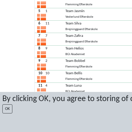
Flemming Efterskole
5
1
Team Jasmin
Vesterlund Efterskole
6
11
Team Silva
Brejninggaard Efterskole
7
7
Team Zafira
Brejninggaard Efterskole
8
9
Team Helios
BGI Akademiet
9
2
Team Bobbel
Flemming Efterskole
10
10
Team Bellis
Flemming Efterskole
11
4
Team Luna
BGI Akademiet
By clicking OK, you agree to storing of
Seneste score: 19-05-2022 16:01:33
OK
Resultat af Sport Event Systems
www.sporteventsystems.se