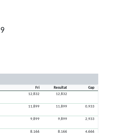
19
Fri
Resultat
Gap
12,832
12,832
11,899
11,899
0,933
9,899
9,899
2,933
8,166
8,166
4,666