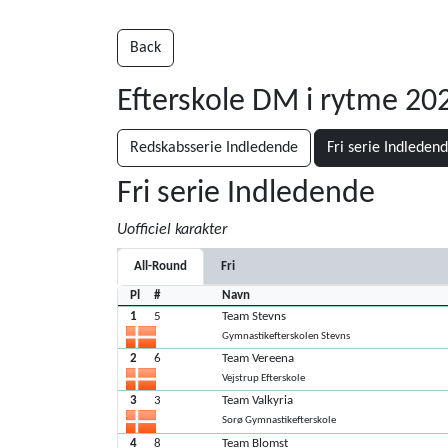
Back
Efterskole DM i rytme 2
Redskabsserie Indledende
Fri serie Indleden
Fri serie Indledende
Uofficiel karakter
All-Round
Fri
Pl
#
Navn
1
5
Team Stevns
Gymnastikefterskolen Stevns
2
6
Team Vereena
Vejstrup Efterskole
3
3
Team Valkyria
Sorø Gymnastikefterskole
4
8
Team Blomst