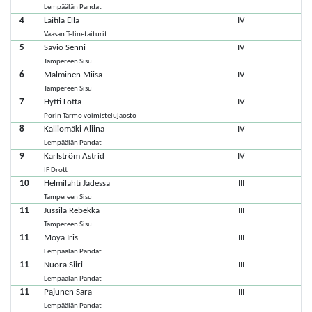
Lempäälän Pandat
4
Laitila Ella
IV
Vaasan Telinetaiturit
5
Savio Senni
IV
Tampereen Sisu
6
Malminen Miisa
IV
Tampereen Sisu
7
Hytti Lotta
IV
Porin Tarmo voimistelujaosto
8
Kalliomäki Aliina
IV
Lempäälän Pandat
9
Karlström Astrid
IV
IF Drott
10
Helmilahti Jadessa
III
Tampereen Sisu
11
Jussila Rebekka
III
Tampereen Sisu
11
Moya Iris
III
Lempäälän Pandat
11
Nuora Siiri
III
Lempäälän Pandat
11
Pajunen Sara
III
Lempäälän Pandat