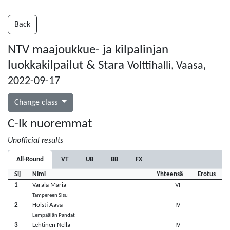
Back
NTV maajoukkue- ja kilpalinjan
luokkakilpailut & Stara
Volttihalli, Vaasa,
2022-09-17
Change class
C-lk nuoremmat
Unofficial results
All-Round
VT
UB
BB
FX
Sij
Nimi
Yhteensä
Erotus
1
Värälä Maria
VI
Tampereen Sisu
2
Holsti Aava
IV
Lempäälän Pandat
3
Lehtinen Nella
IV