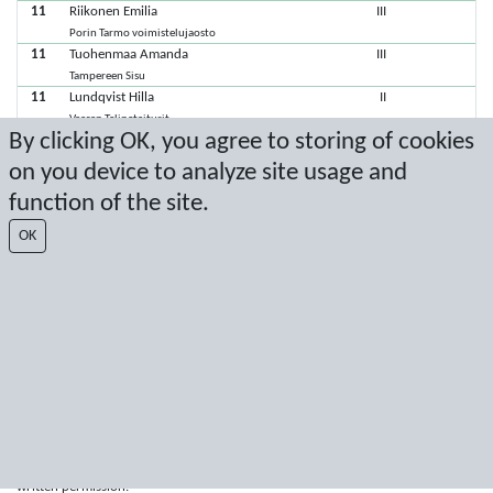
11
Riikonen Emilia
III
Porin Tarmo voimistelujaosto
11
Tuohenmaa Amanda
III
Tampereen Sisu
11
Lundqvist Hilla
II
Vaasan Telinetaiturit
By clicking OK, you agree to storing of cookies
11
Mäenpää Lempi
II
Tampereen Sisu
on you device to analyze site usage and
11
Vasara Luna
II
function of the site.
Tampereen Sisu
11
Lehtola Venla
OK
Tampereen Sisu
Viimeisimmät pisteet: 18.9.2022 13.22.32
Score by Sport Event Systems
www.sporteventsystems.se
Last Update: 7.8.2026 18.32.09
SX
© 2026 Sport Event Systems/TH Systems AB. All content and data are
protected by copyright. No copying or redistribution allowed without prior
written permission.