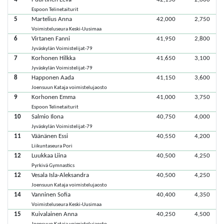
Espoon Telinetaiturit
5
Martelius Anna
42,000
2,750
Voimisteluseura Keski-Uusimaa
6
Virtanen Fanni
41,950
2,800
Jyväskylän Voimistelijat-79
7
Korhonen Hilkka
41,650
3,100
Jyväskylän Voimistelijat-79
8
Happonen Aada
41,150
3,600
Joensuun Kataja voimistelujaosto
9
Korhonen Emma
41,000
3,750
Espoon Telinetaiturit
10
Salmio Ilona
40,750
4,000
Jyväskylän Voimistelijat-79
11
Väänänen Essi
40,550
4,200
Liikuntaseura Pori
12
Luukkaa Liina
40,500
4,250
Pyrkivä Gymnastics
12
Vesala Isla-Aleksandra
40,500
4,250
Joensuun Kataja voimistelujaosto
14
Vanninen Sofia
40,400
4,350
Voimisteluseura Keski-Uusimaa
15
Kuivalainen Anna
40,250
4,500