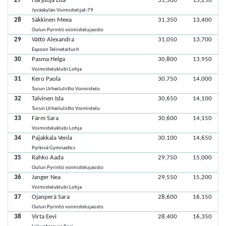
27
Harjuoja Lisa
31,500
13,250
Jyväskylän Voimistelijat-79
28
Säkkinen Meea
31,350
13,400
Oulun Pyrintö voimistelujaosto
29
Vättö Alexandra
31,050
13,700
Espoon Telinetaiturit
30
Pasma Helga
30,800
13,950
Voimisteluklubi Lohja
31
Kero Paola
30,750
14,000
Turun Urheiluliitto Voimistelu
32
Talvinen Isla
30,650
14,100
Turun Urheiluliitto Voimistelu
33
Färm Sara
30,600
14,150
Voimisteluklubi Lohja
34
Pajakkala Venla
30,100
14,650
Pyrkivä Gymnastics
35
Rahko Aada
29,750
15,000
Oulun Pyrintö voimistelujaosto
36
Janger Nea
29,550
15,200
Voimisteluklubi Lohja
37
Ojanperä Sara
28,600
16,150
Oulun Pyrintö voimistelujaosto
38
Virta Eevi
28,400
16,350