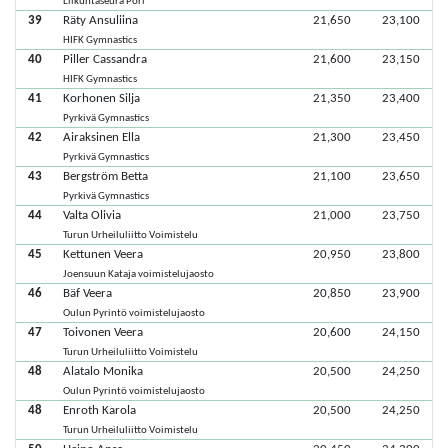
Liikuntaseura Pori
39
Räty Ansuliina
21,650
23,100
HIFK Gymnastics
40
Piller Cassandra
21,600
23,150
HIFK Gymnastics
41
Korhonen Silja
21,350
23,400
Pyrkivä Gymnastics
42
Airaksinen Ella
21,300
23,450
Pyrkivä Gymnastics
43
Bergström Betta
21,100
23,650
Pyrkivä Gymnastics
44
Valta Olivia
21,000
23,750
Turun Urheiluliitto Voimistelu
45
Kettunen Veera
20,950
23,800
Joensuun Kataja voimistelujaosto
46
Bäf Veera
20,850
23,900
Oulun Pyrintö voimistelujaosto
47
Toivonen Veera
20,600
24,150
Turun Urheiluliitto Voimistelu
48
Alatalo Monika
20,500
24,250
Oulun Pyrintö voimistelujaosto
48
Enroth Karola
20,500
24,250
Turun Urheiluliitto Voimistelu