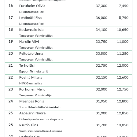
Joensuun Kataja voimistelujaosto
16
Furuholm Olivia
37,300
7,450
Liikuntaseura Pori
17
Lehtimäki Elsa
36,000
8,750
Liikuntaseura Pori
18
Koskensalo Isla
34,100
10,650
Tampereen Voimistelijat
19
Harolin Viivi
33,750
11,000
Tampereen Voimistelijat
20
Peltotalo Unna
33,500
11,250
Tampereen Voimistelijat
21
Terho Elsi
32,750
12,000
Espoon Telinetaiturit
22
Pöyhiä Milana
32,150
12,600
HIFK Gymnastics
23
Korhonen Meiju
32,000
12,750
Tampereen Voimistelijat
24
Mäenpää Ronja
31,950
12,800
Turun Urheiluliitto Voimistelu
25
Aapajärvi Noora
31,900
12,850
Oulun Pyrintö voimistelujaosto
26
Rautio Tiina
31,700
13,050
Voimisteluseura Keski-Uusimaa