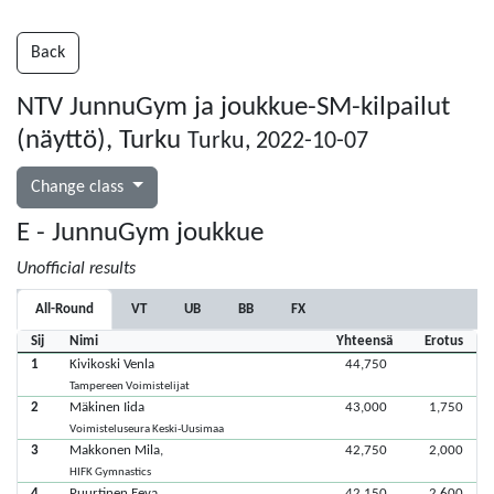
Back
NTV JunnuGym ja joukkue-SM-kilpailut
(näyttö), Turku
Turku, 2022-10-07
Change class
E - JunnuGym joukkue
Unofficial results
All-Round
VT
UB
BB
FX
Sij
Nimi
Yhteensä
Erotus
1
Kivikoski Venla
44,750
Tampereen Voimistelijat
2
Mäkinen Iida
43,000
1,750
Voimisteluseura Keski-Uusimaa
3
Makkonen Mila,
42,750
2,000
HIFK Gymnastics
4
Puurtinen Eeva
42,150
2,600