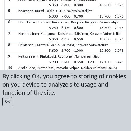
6.350
6.800
0.800
13.950
1.625
5
Kaartinen, Kurtti, Laitila, Oulun Naisvoimistelijat
6.000
7.000
0.700
13.700
1.875
6
Hämäläinen, Laitinen, Pekkarinen, Kuopion Reippaan Voimistelijat
6.250
6.450
0.800
13.500
2.075
7
Horttanainen, Katajamaa, Koistinen, Räisänen, Keravan Voimistelijat
6.050
6.350
0.650
13.050
2.525
8
Heikkinen, Laanterä, Vainio, Välimäki, Keravan Voimistelijat
5.800
5.700
1.000
12.500
3.075
9
Keitaanniemi, Rintakoski, Ruuhonen, Tampereen Sisu
5.900
5.900
0.550
0.20
12.150
3.425
10
Antila, Aro, Luotoniemi, Paavola, Valpas, Nokian Voimisteluseura
5.850
5.300
0.750
11.900
3.675
By clicking OK, you agree to storing of cookies
on you device to analyze site usage and
Latest score: 10/16/2022 4:41:00 PM
function of the site.
Score by Sport Event Systems
www.sporteventsystems.se
OK
Last Update: 8/6/2026 11:15:23 AM
SX
© 2026 Sport Event Systems/TH Systems AB. All content and data are