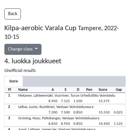
Back
Kilpa-aerobic Varala Cup
Tampere, 2022-
10-15
Change class
4. luokka joukkueet
Unofficial results
Score
Pl
Name
A
E
D
Pen
Score
Gap
1
Hietanen, Lähteenmäki, Vuorinen, Turun Urheiluliitto Voimistelu
6.950
7.125
1.500
15.575
2
Leikas, Luoto, Ruottinen, Vantaan Voimisteluseura
7.200
7.500
0.850
15.550
0.025
3
Gröning, Husu, Peltokangas, Vantaan Voimisteluseura
6.650
6.950
0.850
14.450
1.125
4
Juppi, Laitinen, Lemercier, Vantaan Voimisteluseura