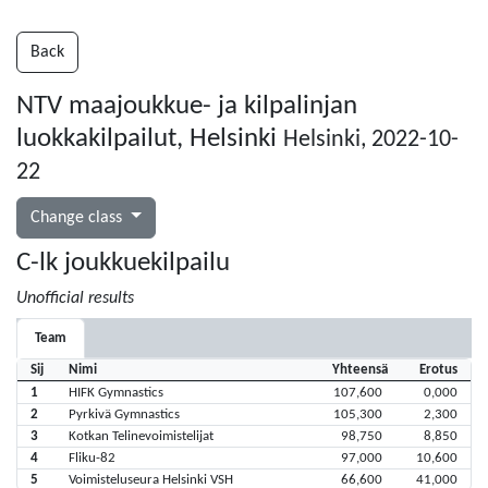
Back
NTV maajoukkue- ja kilpalinjan
luokkakilpailut, Helsinki
Helsinki, 2022-10-
22
Change class
C-lk joukkuekilpailu
Unofficial results
Team
Sij
Nimi
Yhteensä
Erotus
1
HIFK Gymnastics
107,600
0,000
2
Pyrkivä Gymnastics
105,300
2,300
3
Kotkan Telinevoimistelijat
98,750
8,850
4
Fliku-82
97,000
10,600
5
Voimisteluseura Helsinki VSH
66,600
41,000