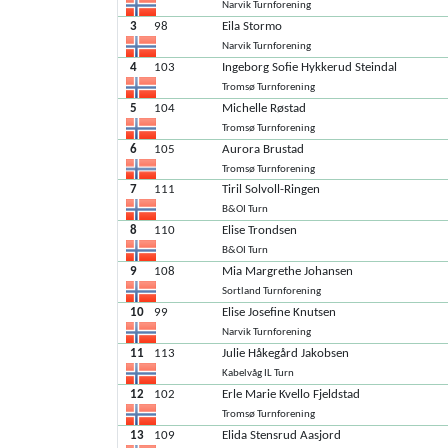
Narvik Turnforening
3
98
Eila Stormo
Narvik Turnforening
4
103
Ingeborg Sofie Hykkerud Steindal
Tromsø Turnforening
5
104
Michelle Røstad
Tromsø Turnforening
6
105
Aurora Brustad
Tromsø Turnforening
7
111
Tiril Solvoll-Ringen
B&OI Turn
8
110
Elise Trondsen
B&OI Turn
9
108
Mia Margrethe Johansen
Sortland Turnforening
10
99
Elise Josefine Knutsen
Narvik Turnforening
11
113
Julie Håkegård Jakobsen
Kabelvåg IL Turn
12
102
Erle Marie Kvello Fjeldstad
Tromsø Turnforening
13
109
Elida Stensrud Aasjord