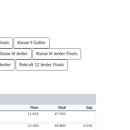
Finals
Klasse II Gutter
Klasse III Jenter
Klasse III Jenter Finals
Jenter
Rekrutt 12 Jenter Finals
Floor
Total
Gap
11.650
47.350
12.200
46.800
0.550