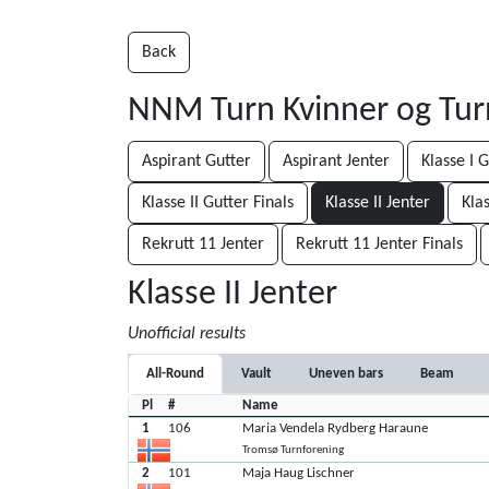
Back
NNM Turn Kvinner og Tu
Aspirant Gutter
Aspirant Jenter
Klasse I 
Klasse II Gutter Finals
Klasse II Jenter
Klas
Rekrutt 11 Jenter
Rekrutt 11 Jenter Finals
Klasse II Jenter
Unofficial results
All-Round
Vault
Uneven bars
Beam
Pl
#
Name
1
106
Maria Vendela Rydberg Haraune
Tromsø Turnforening
2
101
Maja Haug Lischner