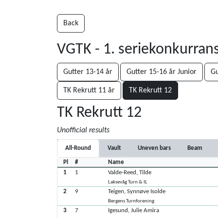
Back
VGTK - 1. seriekonkurran
Gutter 13-14 år
Gutter 15-16 år Junior
Gu
TK Rekrutt 11 år
TK Rekrutt 12
TK Rekrutt 12
Unofficial results
All-Round
Vault
Uneven bars
Beam
Pl
#
Name
1
1
Valde-Reed, Tilde
Laksevåg Turn & IL
2
9
Teigen, Synnøve Isolde
Bergens Turnforening
3
7
Igesund, Julie Amira