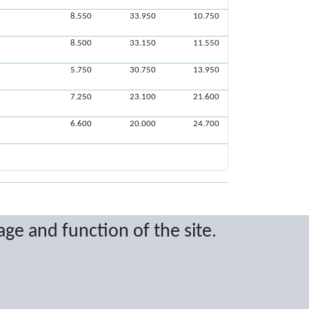
8.550
33.950
10.750
8.500
33.150
11.550
5.750
30.750
13.950
7.250
23.100
21.600
6.600
20.000
24.700
age and function of the site.
ritten permission.