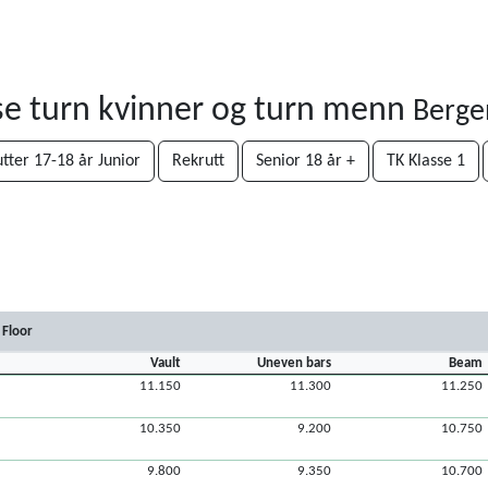
se turn kvinner og turn menn
Berge
tter 17-18 år Junior
Rekrutt
Senior 18 år +
TK Klasse 1
Floor
Vault
Uneven bars
Beam
11.150
11.300
11.250
10.350
9.200
10.750
9.800
9.350
10.700