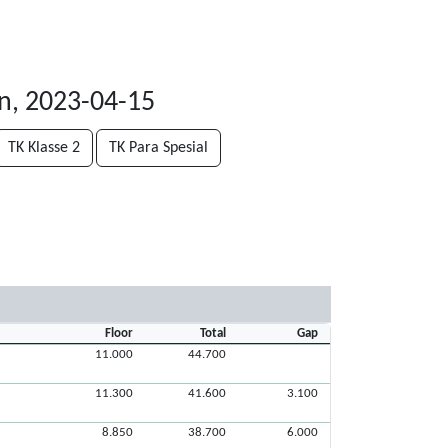
n, 2023-04-15
TK Klasse 2
TK Para Spesial
Floor
Total
Gap
11.000
44.700
11.300
41.600
3.100
8.850
38.700
6.000