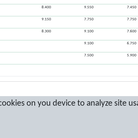
8.400
9.550
7.450
9.150
7.750
7.750
8.300
9.100
7.600
9.100
6.750
7.500
5.900
 cookies on you device to analyze site us
a are protected by copyright. No copying or redistribution allowed without prior w