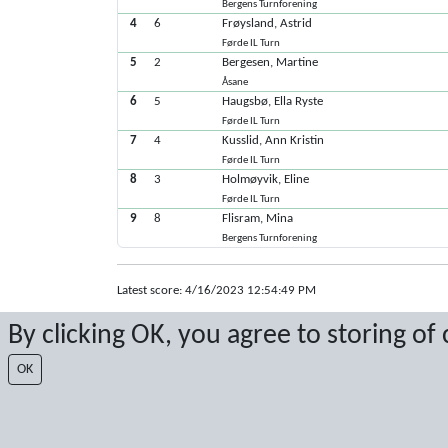
Bergens Turnforening
4
6
Frøysland, Astrid
Førde IL Turn
5
2
Bergesen, Martine
Åsane
6
5
Haugsbø, Ella Ryste
Førde IL Turn
7
4
Kusslid, Ann Kristin
Førde IL Turn
8
3
Holmøyvik, Eline
Førde IL Turn
9
8
Flisram, Mina
Bergens Turnforening
Latest score: 4/16/2023 12:54:49 PM
Score by Sport Event Systems
www.sporteventsystems.se
By clicking OK, you agree to storing of
OK
Last Update: 8/6/2026 11:56:41 PM
XL
© 2026 Sport Event Systems/TH Systems AB. All content and dat