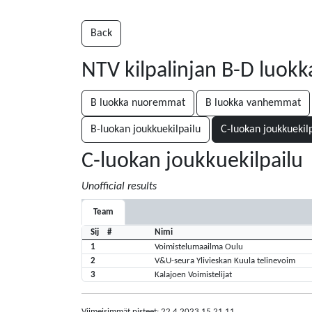
Back
NTV kilpalinjan B-D luokka
B luokka nuoremmat
B luokka vanhemmat
B-luokan joukkuekilpailu
C-luokan joukkuekil
C-luokan joukkuekilpailu
Unofficial results
Team
Sij
#
Nimi
1
Voimistelumaailma Oulu
2
V&U-seura Ylivieskan Kuula telinevoim
3
Kalajoen Voimistelijat
Viimeisimmät pisteet: 22.4.2023 15.21.11