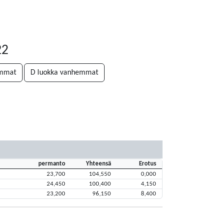
22
emmat
D luokka vanhemmat
permanto
Yhteensä
Erotus
23,700
104,550
0,000
24,450
100,400
4,150
23,200
96,150
8,400