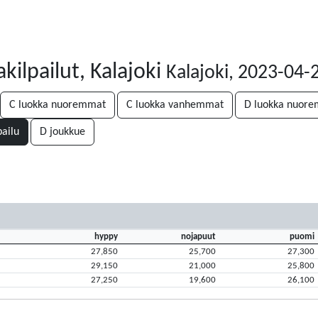
kilpailut, Kalajoki
Kalajoki, 2023-04-
C luokka nuoremmat
C luokka vanhemmat
D luokka nuor
pailu
D joukkue
hyppy
nojapuut
puomi
27,850
25,700
27,300
29,150
21,000
25,800
27,250
19,600
26,100