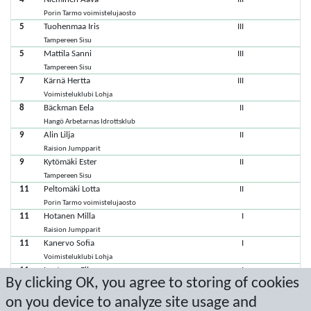
Porin Tarmo voimistelujaosto
5
Tuohenmaa Iris
III
Tampereen Sisu
5
Mattila Sanni
III
Tampereen Sisu
7
Kärnä Hertta
III
Voimisteluklubi Lohja
8
Bäckman Eela
II
Hangö Arbetarnas Idrottsklub
9
Alin Lilja
II
Raision Jumpparit
9
Kytömäki Ester
II
Tampereen Sisu
11
Peltomäki Lotta
II
Porin Tarmo voimistelujaosto
11
Hotanen Milla
I
Raision Jumpparit
11
Kanervo Sofia
I
Voimisteluklubi Lohja
11
Luotonen Ella
I
By clicking OK, you agree to storing of cookies
Porin Tarmo voimistelujaosto
11
Stenbacka Anna
on you device to analyze site usage and