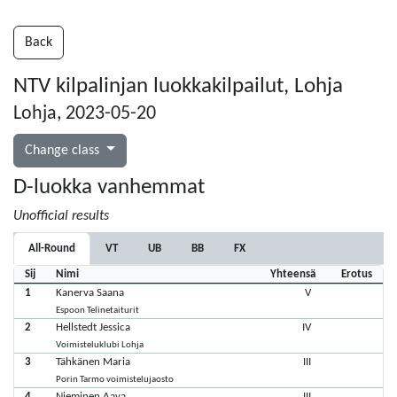
Back
NTV kilpalinjan luokkakilpailut, Lohja
Lohja, 2023-05-20
Change class
D-luokka vanhemmat
Unofficial results
All-Round
VT
UB
BB
FX
Sij
Nimi
Yhteensä
Erotus
1
Kanerva Saana
V
Espoon Telinetaiturit
2
Hellstedt Jessica
IV
Voimisteluklubi Lohja
3
Tähkänen Maria
III
Porin Tarmo voimistelujaosto
4
Nieminen Aava
III