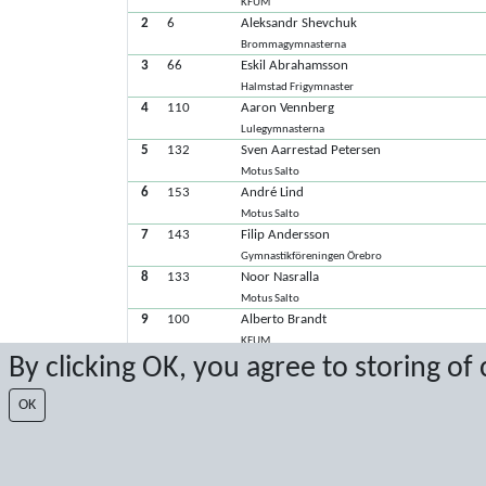
KFUM
2
6
Aleksandr Shevchuk
Brommagymnasterna
3
66
Eskil Abrahamsson
Halmstad Frigymnaster
4
110
Aaron Vennberg
Lulegymnasterna
5
132
Sven Aarrestad Petersen
Motus Salto
6
153
André Lind
Motus Salto
7
143
Filip Andersson
Gymnastikföreningen Örebro
8
133
Noor Nasralla
Motus Salto
9
100
Alberto Brandt
KFUM
By clicking OK, you agree to storing of
10
111
Levi Boltemo
Lulegymnasterna
OK
11
101
Ville Hedberg
KFUM
Senaste poäng: 2023-05-28 12:05:32