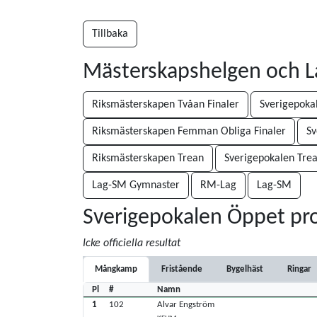
Tillbaka
Mästerskapshelgen och 
Riksmästerskapen Tvåan Finaler
Sverigepoka
Riksmästerskapen Femman Obliga Finaler
Sv
Riksmästerskapen Trean
Sverigepokalen Tre
Lag-SM Gymnaster
RM-Lag
Lag-SM
Sverigepokalen Öppet p
Icke officiella resultat
Mångkamp
Fristående
Bygelhäst
Ringar
Pl
#
Namn
1
102
Alvar Engström