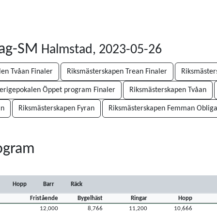
Lag-SM
Halmstad, 2023-05-26
len Tvåan Finaler
Riksmästerskapen Trean Finaler
Riksmäster
erigepokalen Öppet program Finaler
Riksmästerskapen Tvåan
an
Riksmästerskapen Fyran
Riksmästerskapen Femman Oblig
rogram
Hopp
Barr
Räck
Fristående
Bygelhäst
Ringar
Hopp
12,000
8,766
11,200
10,666