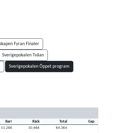
skapen Fyran Finaler
Sverigepokalen Tvåan
a
Sverigepokalen Öppet program
Barr
Räck
Total
Gap
11,266
10,466
64,364