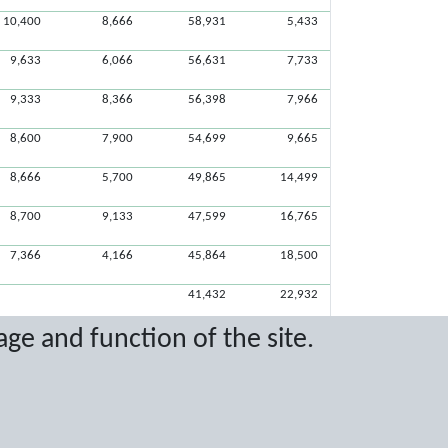
10,400
8,666
58,931
5,433
9,633
6,066
56,631
7,733
9,333
8,366
56,398
7,966
8,600
7,900
54,699
9,665
8,666
5,700
49,865
14,499
8,700
9,133
47,599
16,765
7,366
4,166
45,864
18,500
41,432
22,932
age and function of the site.
10,200
9,333
38,765
25,599
8,566
8,366
27,932
36,432