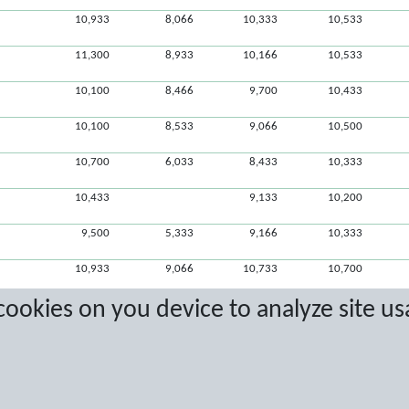
10,933
8,066
10,333
10,533
11,300
8,933
10,166
10,533
10,100
8,466
9,700
10,433
10,100
8,533
9,066
10,500
10,700
6,033
8,433
10,333
10,433
9,133
10,200
9,500
5,333
9,166
10,333
10,933
9,066
10,733
10,700
 cookies on you device to analyze site us
8,466
10,766
11,000