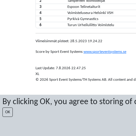
2
Tampereen Voimistelijat
3
Espoon Telinetaiturit
4
Voimisteluseura Helsinki VSH
5
Pyrkivä Gymnastics
6
Turun Urheiluliitto Voimistelu
Viimeisimmät pisteet: 28.5.2023 19.24.22
Score by Sport Event Systems
www.sporteventsystems.se
Last Update: 7.8.2026 22.47.25
XL
© 2026 Sport Event Systems/TH Systems AB. All content and dat
By clicking OK, you agree to storing of
OK