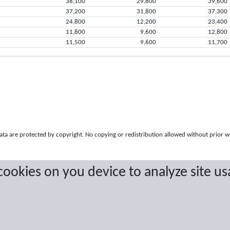
38,100
29,800
39,600
37,200
31,800
37,300
24,800
12,200
23,400
11,800
9,600
12,800
11,500
9,600
11,700
a are protected by copyright. No copying or redistribution allowed without prior w
 cookies on you device to analyze site us