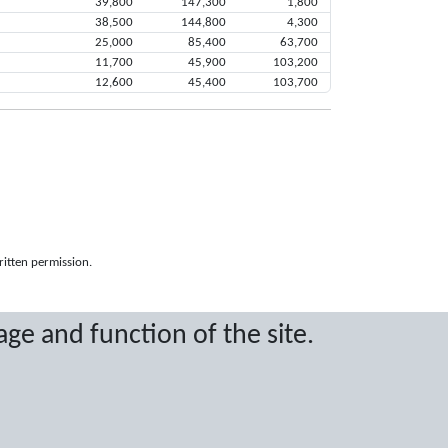
39,800
147,300
1,800
38,500
144,800
4,300
25,000
85,400
63,700
11,700
45,900
103,200
12,600
45,400
103,700
ritten permission.
age and function of the site.