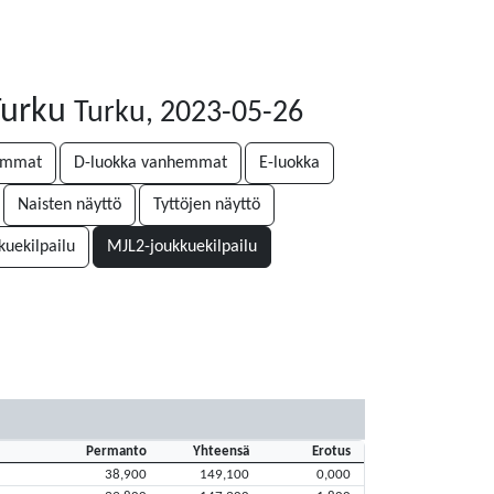
 Turku
Turku, 2023-05-26
emmat
D-luokka vanhemmat
E-luokka
Naisten näyttö
Tyttöjen näyttö
uekilpailu
MJL2-joukkuekilpailu
Permanto
Yhteensä
Erotus
38,900
149,100
0,000