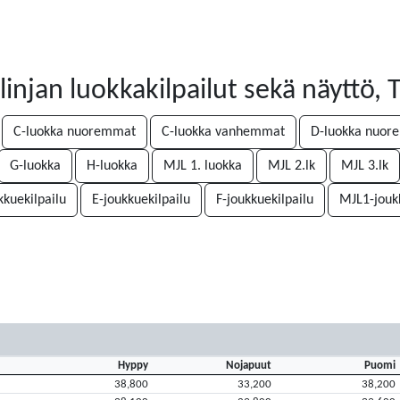
injan luokkakilpailut sekä näyttö,
C-luokka nuoremmat
C-luokka vanhemmat
D-luokka nuor
G-luokka
H-luokka
MJL 1. luokka
MJL 2.lk
MJL 3.lk
kkuekilpailu
E-joukkuekilpailu
F-joukkuekilpailu
MJL1-joukk
Hyppy
Nojapuut
Puomi
38,800
33,200
38,200