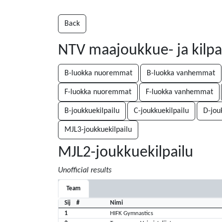
Back
NTV maajoukkue- ja kilpal
B-luokka nuoremmat
B-luokka vanhemmat
F-luokka nuoremmat
F-luokka vanhemmat
B-joukkuekilpailu
C-joukkuekilpailu
D-jou
MJL3-joukkuekilpailu
MJL2-joukkuekilpailu
Unofficial results
Team
Sij
#
Nimi
1
HIFK Gymnastics