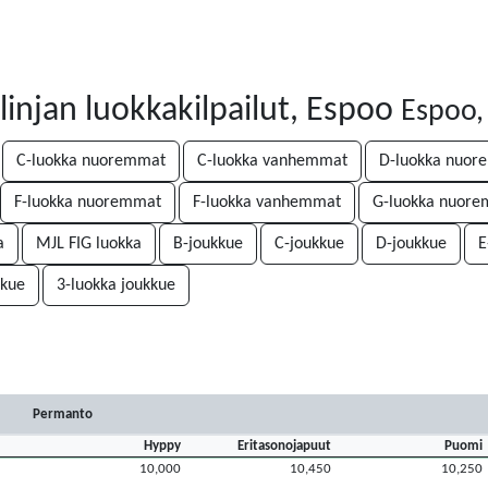
injan luokkakilpailut, Espoo
Espoo,
C-luokka nuoremmat
C-luokka vanhemmat
D-luokka nuor
F-luokka nuoremmat
F-luokka vanhemmat
G-luokka nuor
a
MJL FIG luokka
B-joukkue
C-joukkue
D-joukkue
E
kkue
3-luokka joukkue
Permanto
Hyppy
Eritasonojapuut
Puomi
10,000
10,450
10,250