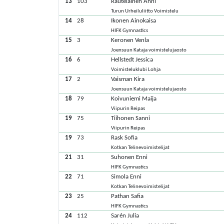
13
103
Rautelainen Anni
Turun Urheiluliitto Voimistelu
14
28
Ikonen Ainokaisa
HIFK Gymnastics
15
3
Keronen Venla
Joensuun Kataja voimistelujaosto
16
6
Hellstedt Jessica
Voimisteluklubi Lohja
17
2
Vaisman Kira
Joensuun Kataja voimistelujaosto
18
79
Koivuniemi Maija
Viipurin Reipas
19
75
Tiihonen Sanni
Viipurin Reipas
19
73
Rask Sofia
Kotkan Telinevoimistelijat
21
31
Suhonen Enni
HIFK Gymnastics
22
71
Simola Enni
Kotkan Telinevoimistelijat
23
25
Pathan Safia
HIFK Gymnastics
24
112
Sarén Julia