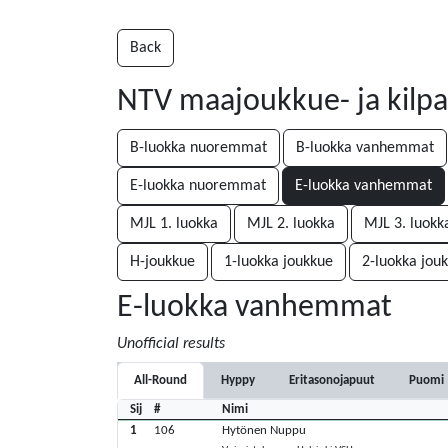
Back
NTV maajoukkue- ja kilpal
B-luokka nuoremmat
B-luokka vanhemmat
E-luokka nuoremmat
E-luokka vanhemmat
MJL 1. luokka
MJL 2. luokka
MJL 3. luokk
H-joukkue
1-luokka joukkue
2-luokka jou
E-luokka vanhemmat
Unofficial results
All-Round
Hyppy
Eritasonojapuut
Puomi
Sij
#
Nimi
1
106
Hytönen Nuppu