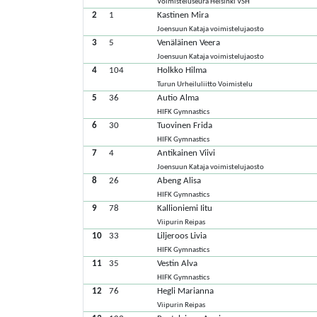
Voimisteluseura Helsinki VSH
2
1
Kastinen Mira
Joensuun Kataja voimistelujaosto
3
5
Venäläinen Veera
Joensuun Kataja voimistelujaosto
4
104
Holkko Hilma
Turun Urheiluliitto Voimistelu
5
36
Autio Alma
HIFK Gymnastics
6
30
Tuovinen Frida
HIFK Gymnastics
7
4
Antikainen Viivi
Joensuun Kataja voimistelujaosto
8
26
Abeng Alisa
HIFK Gymnastics
9
78
Kallioniemi Iitu
Viipurin Reipas
10
33
Liljeroos Livia
HIFK Gymnastics
11
35
Vestin Alva
HIFK Gymnastics
12
76
Hegli Marianna
Viipurin Reipas