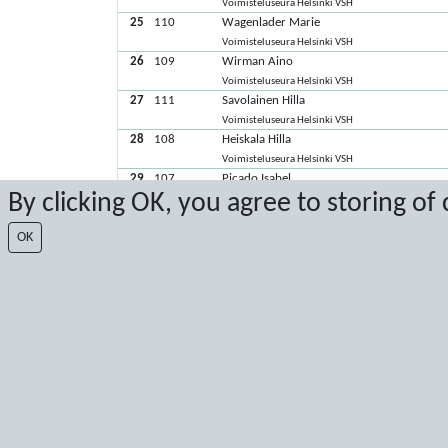
Voimisteluseura Helsinki VSH
25
110
Wagenlader Marie
Voimisteluseura Helsinki VSH
26
109
Wirman Aino
Voimisteluseura Helsinki VSH
27
111
Savolainen Hilla
Voimisteluseura Helsinki VSH
28
108
Heiskala Hilla
Voimisteluseura Helsinki VSH
29
107
Picado Isabel
By clicking OK, you agree to storing of
Voimisteluseura Helsinki VSH
30
29
Ünal Miray
OK
HIFK Gymnastics
31
82
Konttinen Ada
Kotkan Telinevoimistelijat
32
34
Wahlstein Edda
HIFK Gymnastics
33
113
Laasonen Ella
Voimisteluseura Helsinki VSH
34
74
Sjögren Fanny
Kotkan Telinevoimistelijat
35
32
Salo Naomi
HIFK Gymnastics