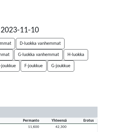
 2023-11-10
emmat
D-luokka vanhemmat
emmat
G-luokka vanhemmat
H-luokka
-joukkue
F-joukkue
G-joukkue
Permanto
Yhteensä
Erotus
11,600
42,300