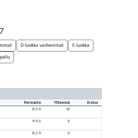
17
emmat
D-luokka vanhemmat
E-luokka
pailu
Permanto
Yhteensä
Erotus
8,5-9
VI
9-9,5
V
8,5-9
V