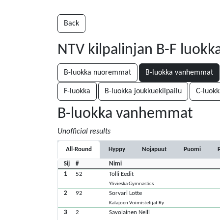
Back
NTV kilpalinjan B-F luokka
B-luokka nuoremmat
B-luokka vanhemmat
F-luokka
B-luokka joukkuekilpailu
C-luokk
B-luokka vanhemmat
Unofficial results
All-Round
Hyppy
Nojapuut
Puomi
Sij
#
Nimi
1
52
Tölli Eedit
Ylivieska Gymnastics
2
92
Sorvari Lotte
Kalajoen Voimistelijat Ry
3
2
Savolainen Nelli