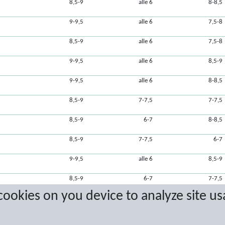
8,5-9
alle 6
8-8,5
9-9,5
alle 6
7,5-8
8,5-9
alle 6
7,5-8
9-9,5
alle 6
8,5-9
9-9,5
alle 6
8-8,5
8,5-9
7-7,5
7-7,5
8,5-9
6-7
8-8,5
8,5-9
7-7,5
6-7
9-9,5
alle 6
8,5-9
8,5-9
6-7
7-7,5
 cookies on you device to analyze site us
8,5-9
6-7
7-7,5
9-9,5
alle 6
7-7,5