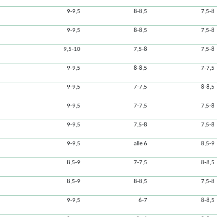
9-9,5
8-8,5
7,5-8
9-9,5
8-8,5
7,5-8
9,5-10
7,5-8
7,5-8
9-9,5
8-8,5
7-7,5
9-9,5
7-7,5
8-8,5
9-9,5
7-7,5
7,5-8
9-9,5
7,5-8
7,5-8
9-9,5
alle 6
8,5-9
8,5-9
7-7,5
8-8,5
8,5-9
8-8,5
7,5-8
9-9,5
6-7
8-8,5