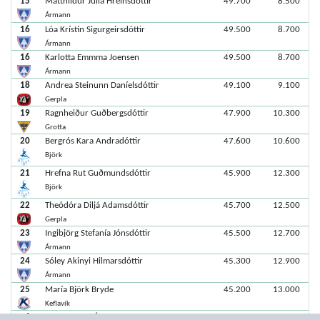
15
Matthildur Júlía Hreinsdóttir
49.700
8.500
Ármann
16
Lóa Krístín Sigurgeirsdóttir
49.500
8.700
Ármann
16
Karlotta Emmma Joensen
49.500
8.700
Ármann
18
Andrea Steinunn Daníelsdóttir
49.100
9.100
Gerpla
19
Ragnheiður Guðbergsdóttir
47.900
10.300
Grotta
20
Bergrós Kara Andradóttir
47.600
10.600
Björk
21
Hrefna Rut Guðmundsdóttir
45.900
12.300
Björk
22
Theódóra Diljá Adamsdóttir
45.700
12.500
Gerpla
23
Ingibjörg Stefanía Jónsdóttir
45.500
12.700
Ármann
24
Sóley Akinyi Hilmarsdóttir
45.300
12.900
Ármann
25
María Björk Bryde
45.200
13.000
Keflavík
26
Kristel Birna Ómarsdóttir
44.900
13.300