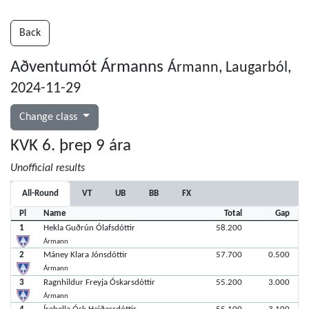
Back
Aðventumót Ármanns
Ármann, Laugarból,
2024-11-29
Change class
KVK 6. þrep 9 ára
Unofficial results
All-Round
VT
UB
BB
FX
Pl
Name
Total
Gap
1
Hekla Guðrún Ólafsdóttir
58.200
Ármann
2
Máney Klara Jónsdóttir
57.700
0.500
Ármann
3
Ragnhildur Freyja Óskarsdóttir
55.200
3.000
Ármann