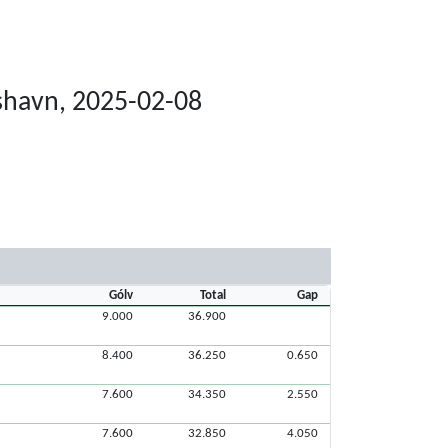
rshavn, 2025-02-08
Gólv
Total
Gap
9.000
36.900
8.400
36.250
0.650
7.600
34.350
2.550
7.600
32.850
4.050