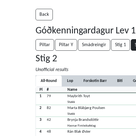
Back
Góðkenningardagur Lev 1-
Piltar
Piltar Y
Smádreingir
Stig 1
Stig 2
Unofficial results
All-Round
Lop
Forskotin Barr
Biti
G
Pl
#
Name
1
79
Maybrith Toyt
Støkk
2
82
Marta Blábjørg Poulsen
Støkk
3
42
Brynja Brandsdóttir
Havnar Fimleikafelag
4
48
Rán Blak Øster