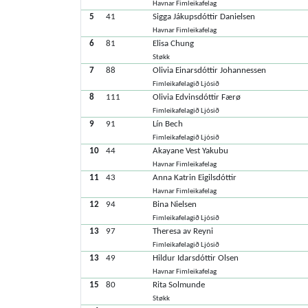
Havnar Fimleikafelag
5
41
Sigga Jákupsdóttir Danielsen
Havnar Fimleikafelag
6
81
Elisa Chung
Støkk
7
88
Olivia Einarsdóttir Johannessen
Fimleikafelagið Ljósið
8
111
Olivia Edvinsdóttir Færø
Fimleikafelagið Ljósið
9
91
Lín Bech
Fimleikafelagið Ljósið
10
44
Akayane Vest Yakubu
Havnar Fimleikafelag
11
43
Anna Katrin Eigilsdóttir
Havnar Fimleikafelag
12
94
Bina Nielsen
Fimleikafelagið Ljósið
13
97
Theresa av Reyni
Fimleikafelagið Ljósið
13
49
Hildur Idarsdóttir Olsen
Havnar Fimleikafelag
15
80
Rita Solmunde
Støkk