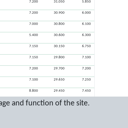
7.200
31.050
5.850
7.200
30.900
6.000
7.000
30.800
6.100
5.400
30.600
6.300
7.150
30.150
6.750
7.150
29.800
7.100
7.200
29.700
7.200
7.100
29.650
7.250
8.800
29.450
7.450
age and function of the site.
6.300
29.050
7.850
6.100
28.900
8.000
5.100
28.400
8.500