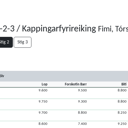
2-3 / Kappingarfyrireiking
Fimi, Tó
Stig 2
Stig 3
ólv
Lop
Forskotin Barr
Biti
9.600
9.500
8.800
9.750
9.300
8.800
9.700
8.800
8.250
8.600
7.400
9.250