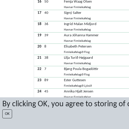
16
50
Femja Waag Olsen
Havnar Fimleikafelag
17
40
Signý Salter
Havnar Fimleikafelag
18
36
Ingrid Malan Midjord
Havnar Fimleikafelag
19
39
Aura Jóhanna Hammer
Havnar Fimleikafelag
20
8
Elisabeth Petersen
Fimleikafelagið Flog
21
38
Lilja Turið Højgaard
Havnar Fimleikafelag
22
7
Bjørg Poula Bogadóttir
Fimleikafelagið Flog
23
89
Ester Guttesen
Fimleikafelagið Ljósið
24
45
Annika Hjalt Jensen
Havnar Fimleikafelag
By clicking OK, you agree to storing of
25
92
Lív Lamhauge Jacobsen
Fimleikafelagið Ljósið
OK
26
93
Marita Christiansen
Fimleikafelagið Ljósið
27
6
Karin Simonsen