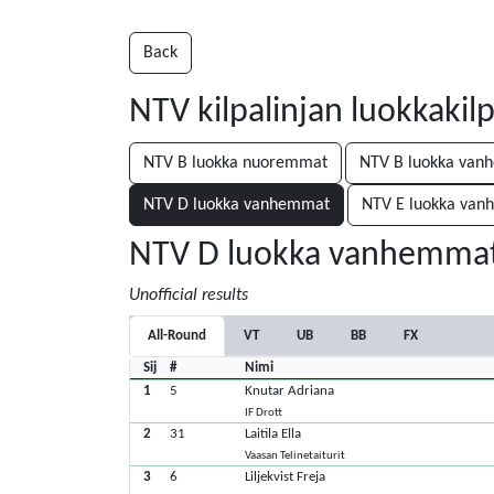
Back
NTV kilpalinjan luokkakilp
NTV B luokka nuoremmat
NTV B luokka va
NTV D luokka vanhemmat
NTV E luokka va
NTV D luokka vanhemma
Unofficial results
All-Round
VT
UB
BB
FX
Sij
#
Nimi
1
5
Knutar Adriana
IF Drott
2
31
Laitila Ella
Vaasan Telinetaiturit
3
6
Liljekvist Freja