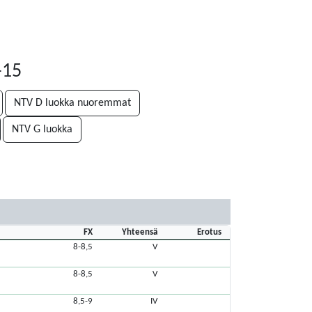
-15
NTV D luokka nuoremmat
NTV G luokka
FX
Yhteensä
Erotus
8-8,5
V
8-8,5
V
8,5-9
IV