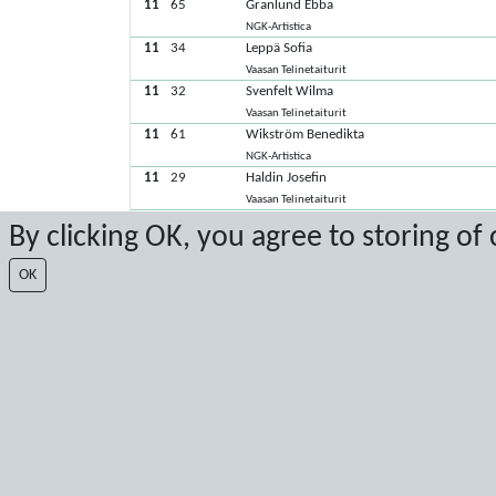
11
65
Granlund Ebba
NGK-Artistica
11
34
Leppä Sofia
Vaasan Telinetaiturit
11
32
Svenfelt Wilma
Vaasan Telinetaiturit
11
61
Wikström Benedikta
NGK-Artistica
11
29
Haldin Josefin
Vaasan Telinetaiturit
11
2
Herranen Sara
By clicking OK, you agree to storing of
Ylivieska Gymnastics
11
62
Häggblom Inez
OK
NGK-Artistica
11
68
Knip Alicia
NGK-Artistica
11
33
Knip Felicia
Vaasan Telinetaiturit
11
66
Nabb Astrid
NGK-Artistica
Viimeisimmät pisteet: 16.3.2025 19.34.34