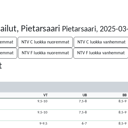
ailut, Pietarsaari
Pietarsaari, 2025-03
nhemmat
NTV C luokka nuoremmat
NTV C luokka vanhemmat
nhemmat
NTV F luokka nuoremmat
NTV F luokka vanhemmat
t
VT
UB
BB
9,5-10
7,5-8
8,5-9
9,5-10
7,5-8
8,5-9
9-9,5
6-7
8,5-9