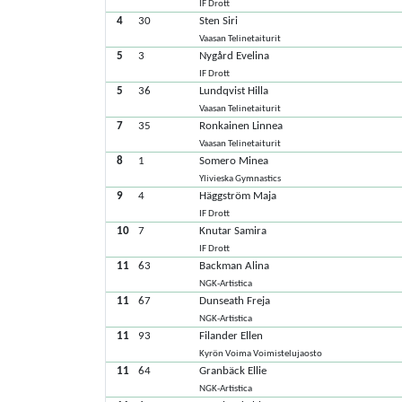
IF Drott
4
30
Sten Siri
Vaasan Telinetaiturit
5
3
Nygård Evelina
IF Drott
5
36
Lundqvist Hilla
Vaasan Telinetaiturit
7
35
Ronkainen Linnea
Vaasan Telinetaiturit
8
1
Somero Minea
Ylivieska Gymnastics
9
4
Häggström Maja
IF Drott
10
7
Knutar Samira
IF Drott
11
63
Backman Alina
NGK-Artistica
11
67
Dunseath Freja
NGK-Artistica
11
93
Filander Ellen
Kyrön Voima Voimistelujaosto
11
64
Granbäck Ellie
NGK-Artistica