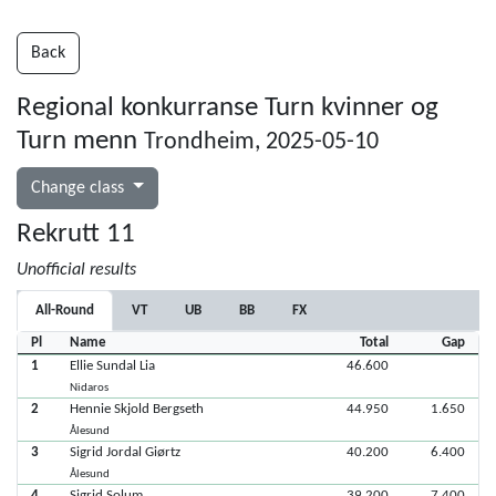
Back
Regional konkurranse Turn kvinner og
Turn menn
Trondheim, 2025-05-10
Change class
Rekrutt 11
Unofficial results
All-Round
VT
UB
BB
FX
Pl
Name
Total
Gap
1
Ellie Sundal Lia
46.600
Nidaros
2
Hennie Skjold Bergseth
44.950
1.650
Ålesund
3
Sigrid Jordal Giørtz
40.200
6.400
Ålesund
4
Sigrid Solum
39.200
7.400