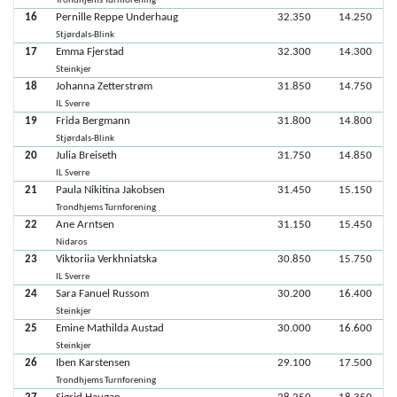
Trondhjems Turnforening
16
Pernille Reppe Underhaug
32.350
14.250
Stjørdals-Blink
17
Emma Fjerstad
32.300
14.300
Steinkjer
18
Johanna Zetterstrøm
31.850
14.750
IL Sverre
19
Frida Bergmann
31.800
14.800
Stjørdals-Blink
20
Julia Breiseth
31.750
14.850
IL Sverre
21
Paula Nikitina Jakobsen
31.450
15.150
Trondhjems Turnforening
22
Ane Arntsen
31.150
15.450
Nidaros
23
Viktoriia Verkhniatska
30.850
15.750
IL Sverre
24
Sara Fanuel Russom
30.200
16.400
Steinkjer
25
Emine Mathilda Austad
30.000
16.600
Steinkjer
26
Iben Karstensen
29.100
17.500
Trondhjems Turnforening