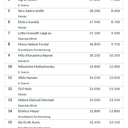
IL Sverre
5
Vera Sætre-Smith
38.200
8.400
Molde
6
Elmira Aandal
37.900
8.700
Molde
7
Lotte Gresseth Lægran
37.100
9.500
Stjørdals-Blink
8
Mona Helene Fordal
36.850
9.750
Trondhjems Turnforening
9
Mila Afanasieva Røyset
36.250
10.350
Haried IL
10
Yelizavieta Matlashevska
34.600
12.000
IL Sverre
11
Vilde Hansen
34.550
12.050
IL Sverre
12
Tiril Holo
33.500
13.100
Molde
13
Helene Dybvad Denstad
33.050
13.550
Stjørdals-Blink
14
Elmiina Meyer
32.800
13.800
Trondhjems Turnforening
15
Ida Ervik Aune
32.450
14.150