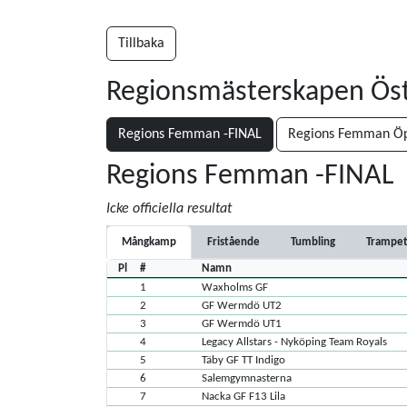
Tillbaka
Regionsmästerskapen Ös
Regions Femman -FINAL
Regions Femman Öp
Regions Femman -FINAL
Icke officiella resultat
Mångkamp
Fristående
Tumbling
Trampet
Pl
#
Namn
1
Waxholms GF
2
GF Wermdö UT2
3
GF Wermdö UT1
4
Legacy Allstars - Nyköping Team Royals
5
Täby GF TT Indigo
6
Salemgymnasterna
7
Nacka GF F13 Lila