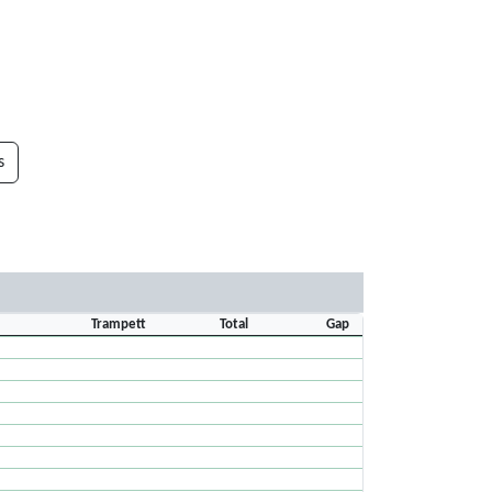
s
Trampett
Total
Gap