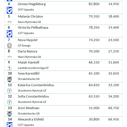
4
Linnea Magdeburg
82,800
14,950
GCF Uppsala
5
Melanie Christov
79,350
18,400
Nevis Rytmiska GK
6
Victoriia Pelikathaya
78,350
19,400
GCF Uppsala
7
Nova Nyqvist
74,250
23,500
GF Energo
8
Daria Rezova
70,500
27,250
Nevis Rytmiska GK
9
Maiah Hantoft
66,150
31,600
Landskrona Kvinnliga GF
10
Svea Kareståhl
65,100
32,650
Örnsköldsviks GK
11
Katarina Constantinidou
64,650
33,100
Stockholm Rytmisk GF
12
Sofia Constantinidou
63,550
34,200
Stockholm Rytmisk GF
13
Anni Wedman
31,000
66,750
Örnsköldsviks GK
14
Alexandra Eisfeld
30,800
66,950
GCF Uppsala