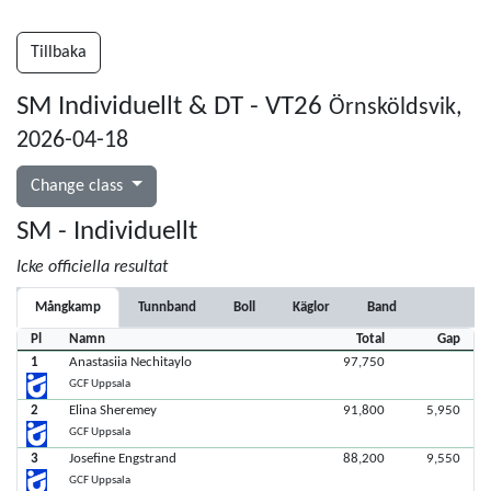
Tillbaka
SM Individuellt & DT - VT26
Örnsköldsvik,
2026-04-18
Change class
SM - Individuellt
Icke officiella resultat
Mångkamp
Tunnband
Boll
Käglor
Band
Pl
Namn
Total
Gap
1
Anastasiia Nechitaylo
97,750
GCF Uppsala
2
Elina Sheremey
91,800
5,950
GCF Uppsala
3
Josefine Engstrand
88,200
9,550
GCF Uppsala