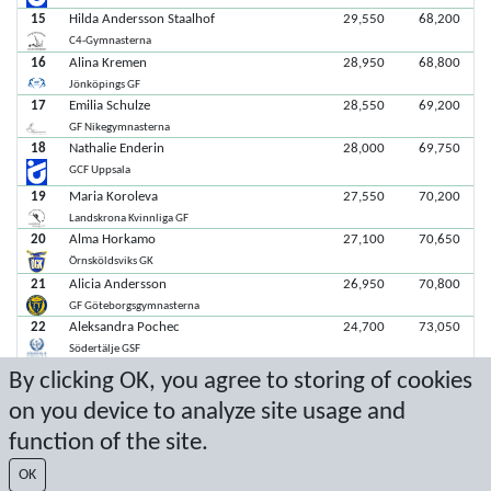
15
Hilda Andersson Staalhof
29,550
68,200
C4-Gymnasterna
16
Alina Kremen
28,950
68,800
Jönköpings GF
17
Emilia Schulze
28,550
69,200
GF Nikegymnasterna
18
Nathalie Enderin
28,000
69,750
GCF Uppsala
19
Maria Koroleva
27,550
70,200
Landskrona Kvinnliga GF
20
Alma Horkamo
27,100
70,650
Örnsköldsviks GK
21
Alicia Andersson
26,950
70,800
GF Göteborgsgymnasterna
22
Aleksandra Pochec
24,700
73,050
Södertälje GSF
23
Natalie Dawood
23,000
74,750
By clicking OK, you agree to storing of cookies
Södertälje GSF
on you device to analyze site usage and
24
Maja Kaltak
22,050
75,700
function of the site.
C4-Gymnasterna
25
Alice Löfqvist
20,750
77,000
OK
Jönköpings GF