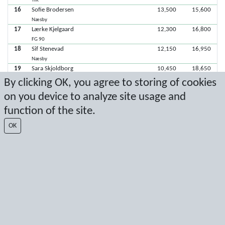
TIK
16
Sofie Brodersen
13,500
15,600
Næsby
17
Lærke Kjelgaard
12,300
16,800
FG 90
18
Sif Stenevad
12,150
16,950
Næsby
19
Sara Skjoldborg
10,450
18,650
Ballerup
By clicking OK, you agree to storing of cookies
20
Sumie Gargiulo
on you device to analyze site usage and
TIK
20
Nicoline Dahl-Larsen
function of the site.
Næsby
OK
20
Aleksandra Kozar
Hjerting IF
Seneste score: 28-05-2017 16:21:12
Resultat af Sport Event Systems
www.sporteventsystems.se
Last Update: 09-08-2026 08:17:36
SX