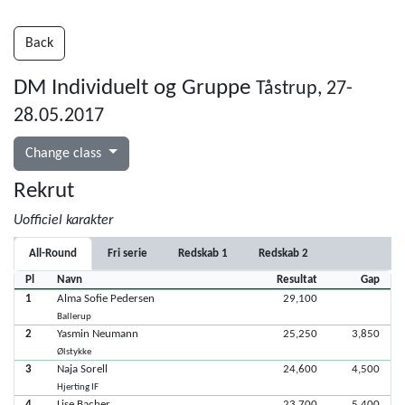
Back
DM Individuelt og Gruppe
Tåstrup, 27-
28.05.2017
Change class
Rekrut
Uofficiel karakter
All-Round
Fri serie
Redskab 1
Redskab 2
Pl
Navn
Resultat
Gap
1
Alma Sofie Pedersen
29,100
Ballerup
2
Yasmin Neumann
25,250
3,850
Ølstykke
3
Naja Sorell
24,600
4,500
Hjerting IF
4
Lise Bacher
23,700
5,400