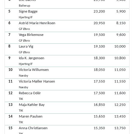
Ballerup
5
Signe Bagge
23,200
5,900
Hjerting IF
6
Astrid Marie Henriksen
20,950
8,150
GF Øbro
7
Vega Birkemose
19,500
9,600
GF Øbro
8
Laura Vig
19,100
10,000
GF Øbro
9
Ida K. Jørgensen
18,300
10,800
Hjerting IF
10
Victoria Willumsen
18,050
11,050
Næsby
11
Victoria Møller Hansen
17,550
11,550
Næsby
12
Rebecca Odér
17,500
11,600
TIK
13
Maja Køhler Bay
16,850
12,250
TIK
14
Maren Paulsen
15,650
13,450
TIK
15
Anna Christiansen
15,350
13,750