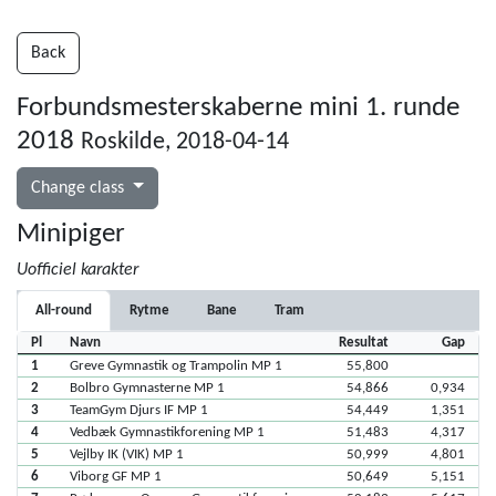
Back
Forbundsmesterskaberne mini 1. runde
2018
Roskilde, 2018-04-14
Change class
Minipiger
Uofficiel karakter
All-round
Rytme
Bane
Tram
Pl
Navn
Resultat
Gap
1
Greve Gymnastik og Trampolin MP 1
55,800
2
Bolbro Gymnasterne MP 1
54,866
0,934
3
TeamGym Djurs IF MP 1
54,449
1,351
4
Vedbæk Gymnastikforening MP 1
51,483
4,317
5
Vejlby IK (VIK) MP 1
50,999
4,801
6
Viborg GF MP 1
50,649
5,151