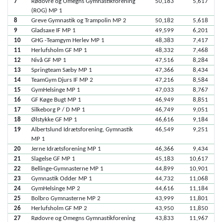
7
Rødovre og Omegns Gymnastikforening
50,183
5,617
(ROG) MP 1
8
Greve Gymnastik og Trampolin MP 2
50,182
5,618
9
Gladsaxe IF MP 1
49,599
6,201
10
GHG -Teamgym Herlev MP 1
48,383
7,417
11
Herlufsholm GF MP 1
48,332
7,468
12
Nivå GF MP 1
47,516
8,284
13
Springteam Sæby MP 1
47,366
8,434
14
TeamGym Djurs IF MP 2
47,216
8,584
15
GymHelsinge MP 1
47,033
8,767
16
GF Køge Bugt MP 1
46,949
8,851
17
Silkeborg P / D MP 1
46,749
9,051
18
Ølstykke GF MP 1
46,616
9,184
19
Albertslund Idrætsforening, Gymnastik
46,549
9,251
MP 1
20
Jerne Idrætsforening MP 1
46,366
9,434
21
Slagelse GF MP 1
45,183
10,617
22
Bellinge-Gymnasterne MP 1
44,899
10,901
23
Gymnastik Odder MP 1
44,732
11,068
24
GymHelsinge MP 2
44,616
11,184
25
Bolbro Gymnasterne MP 2
43,999
11,801
26
Herlufsholm GF MP 2
43,950
11,850
27
Rødovre og Omegns Gymnastikforening
43,833
11,967