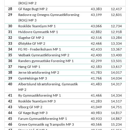
(ROG) MP 2
28
GF Køge Bugt MP 2
43,383
12,417
29
Rødovre og Omegns Gymnastikforening
43,199
12,601
(ROG) MP 3
30
Roskilde TeamGym MP 1
43,066
12,734
31
Hvidovre Gymnastik MP 1
42,882
12,918
32
Slagelse GF MP 2
42,516
13,284
33
Ølstykke GF MP 2
42,466
13,334
34
FG 90 - Frederikshavn MP 1
42,433
13,367
35
Vedbæk Gymnastikforening MP 2
42,400
13,400
36
Randers gymnastiske Forening MP 1
42,299
13,501
37
Høng GF MP 1
42,183
13,617
38
Jerne Idrætsforening MP 2
41,783
14,017
39
GymHelsinge MP 3
41,766
14,034
40
Albertslund Idrætsforening, Gymnastik
41,483
14,317
MP 2
41
Ry Gymnastikforening MP 1
41,466
14,334
42
Roskilde TeamGym MP 3
41,283
14,517
43
Viborg GF MP 2
41,049
14,751
44
GF Køge Bugt MP 3
40,983
14,817
45
Farum Gymnastikforening MP 1
40,933
14,867
46
Greve Gymnastik og Trampolin MP 3
40,566
15,234