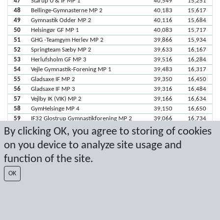
47
Starup U & IF MP 1
40,549
15,251
48
Bellinge-Gymnasterne MP 2
40,183
15,617
49
Gymnastik Odder MP 2
40,116
15,684
50
Helsingør GF MP 1
40,083
15,717
51
GHG -Teamgym Herlev MP 2
39,866
15,934
52
Springteam Sæby MP 2
39,633
16,167
53
Herlufsholm GF MP 3
39,516
16,284
54
Vejle Gymnastik-Forening MP 1
39,483
16,317
55
Gladsaxe IF MP 2
39,350
16,450
56
Gladsaxe IF MP 3
39,316
16,484
57
Vejlby IK (VIK) MP 2
39,166
16,634
58
GymHelsinge MP 4
39,150
16,650
59
IF32 Glostrup Gymnastikforening MP 2
39,066
16,734
60
Svendborg GF MP 1
38,550
17,250
By clicking OK, you agree to storing of cookies
61
Vejen GF MP 1
38,516
17,284
on you device to analyze site usage and
61
Nivå GF MP 2
38,516
17,284
function of the site.
63
Herlev Gymnastik, HI MP 1
38,383
17,417
64
Ringsted IF - Gymnastik MP 1
38,300
17,500
OK
65
GF Køge Bugt MP 4
38,183
17,617
66
Vintersbølle GF MP 1
37,766
18,034
67
Eskilstrup G & IF MP 1
37,650
18,150
68
Bellinge-Gymnasterne MP 3
37,500
18,300
69
Albertslund Idrætsforening, Gymnastik
36,950
18,850