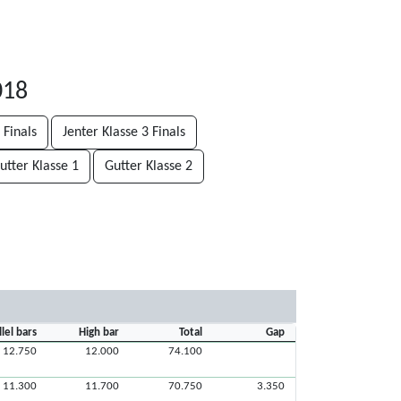
018
 Finals
Jenter Klasse 3 Finals
utter Klasse 1
Gutter Klasse 2
llel bars
High bar
Total
Gap
12.750
12.000
74.100
11.300
11.700
70.750
3.350