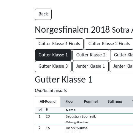
Back
Norgesfinalen 2018
Sotra
Gutter Klasse 1 Finals
Gutter Klasse 2 Finals
Gutter Klasse 1
Gutter Klasse 2
Gutter Kl
Gutter Klasse 3
Jenter Klasse 1
Jenter Kla
Gutter Klasse 1
Unofficial results
All-Round
Floor
Pommel
Still rings
Pl
#
Name
1
23
Sebastian Sponevik
Oslo og Akershus
2
16
Jacob Kvamsø