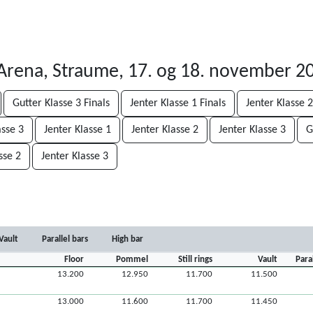
 Arena, Straume, 17. og 18. november 2
Gutter Klasse 3 Finals
Jenter Klasse 1 Finals
Jenter Klasse 2
asse 3
Jenter Klasse 1
Jenter Klasse 2
Jenter Klasse 3
G
sse 2
Jenter Klasse 3
Vault
Parallel bars
High bar
Floor
Pommel
Still rings
Vault
Para
13.200
12.950
11.700
11.500
13.000
11.600
11.700
11.450