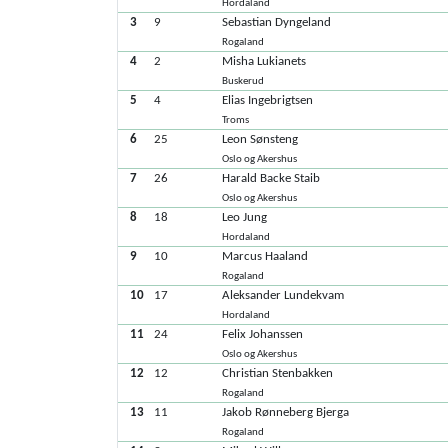
Hordaland
3
9
Sebastian Dyngeland
Rogaland
4
2
Misha Lukianets
Buskerud
5
4
Elias Ingebrigtsen
Troms
6
25
Leon Sønsteng
Oslo og Akershus
7
26
Harald Backe Staib
Oslo og Akershus
8
18
Leo Jung
Hordaland
9
10
Marcus Haaland
Rogaland
10
17
Aleksander Lundekvam
Hordaland
11
24
Felix Johanssen
Oslo og Akershus
12
12
Christian Stenbakken
Rogaland
13
11
Jakob Rønneberg Bjerga
Rogaland