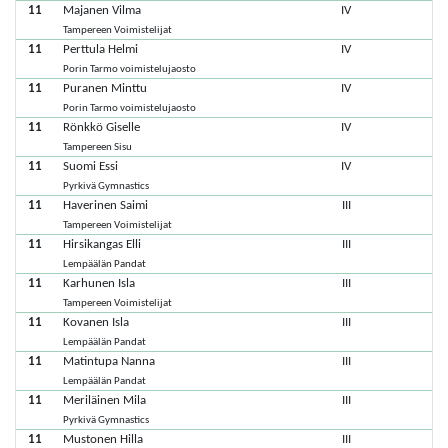
11
Majanen Vilma
IV
Tampereen Voimistelijat
11
Perttula Helmi
IV
Porin Tarmo voimistelujaosto
11
Puranen Minttu
IV
Porin Tarmo voimistelujaosto
11
Rönkkö Giselle
IV
Tampereen Sisu
11
Suomi Essi
IV
Pyrkivä Gymnastics
11
Haverinen Saimi
III
Tampereen Voimistelijat
11
Hirsikangas Elli
III
Lempäälän Pandat
11
Karhunen Isla
III
Tampereen Voimistelijat
11
Kovanen Isla
III
Lempäälän Pandat
11
Matintupa Nanna
III
Lempäälän Pandat
11
Meriläinen Mila
III
Pyrkivä Gymnastics
11
Mustonen Hilla
III