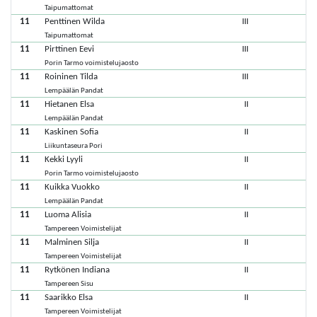
Taipumattomat
11
Penttinen Wilda
III
Taipumattomat
11
Pirttinen Eevi
III
Porin Tarmo voimistelujaosto
11
Roininen Tilda
III
Lempäälän Pandat
11
Hietanen Elsa
II
Lempäälän Pandat
11
Kaskinen Sofia
II
Liikuntaseura Pori
11
Kekki Lyyli
II
Porin Tarmo voimistelujaosto
11
Kuikka Vuokko
II
Lempäälän Pandat
11
Luoma Alisia
II
Tampereen Voimistelijat
11
Malminen Silja
II
Tampereen Voimistelijat
11
Rytkönen Indiana
II
Tampereen Sisu
11
Saarikko Elsa
II
Tampereen Voimistelijat