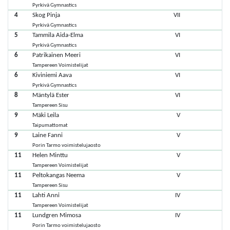
Pyrkivä Gymnastics
4
Skog Pinja
VII
Pyrkivä Gymnastics
5
Tammila Aida-Elma
VI
Pyrkivä Gymnastics
6
Patrikainen Meeri
VI
Tampereen Voimistelijat
6
Kiviniemi Aava
VI
Pyrkivä Gymnastics
8
Mäntylä Ester
VI
Tampereen Sisu
9
Mäki Leila
V
Taipumattomat
9
Laine Fanni
V
Porin Tarmo voimistelujaosto
11
Helen Minttu
V
Tampereen Voimistelijat
11
Peltokangas Neema
V
Tampereen Sisu
11
Lahti Anni
IV
Tampereen Voimistelijat
11
Lundgren Mimosa
IV
Porin Tarmo voimistelujaosto