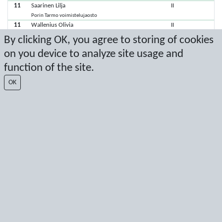
11
Saarinen Lilja
II
Porin Tarmo voimistelujaosto
11
Wallenius Olivia
II
Lempäälän Pandat
By clicking OK, you agree to storing of cookies
11
Erkhova Nika
I
on you device to analyze site usage and
Porin Tarmo voimistelujaosto
11
Holt Alexandra
I
function of the site.
Liikuntaseura Pori
OK
11
Koivula Lilja
I
Tampereen Voimistelijat
11
Kytömäki Matilda
I
Tampereen Sisu
11
Majaluoma Vilma
I
Porin Tarmo voimistelujaosto
11
Vuorela Laura
I
Tampereen Voimistelijat
11
Koiranen Amanda
Tampereen Sisu
11
Levola Peppi
Porin Tarmo voimistelujaosto
11
Rahtu Inkeri
Tampereen Voimistelijat
11
Virtanen Tianna