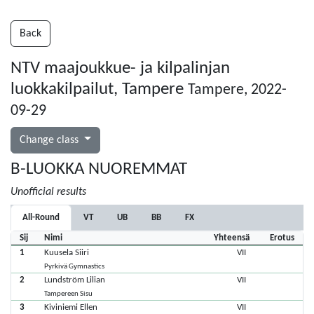
Back
NTV maajoukkue- ja kilpalinjan
luokkakilpailut, Tampere
Tampere, 2022-
09-29
Change class
B-LUOKKA NUOREMMAT
Unofficial results
All-Round
VT
UB
BB
FX
Sij
Nimi
Yhteensä
Erotus
1
Kuusela Siiri
VII
Pyrkivä Gymnastics
2
Lundström Lilian
VII
Tampereen Sisu
3
Kiviniemi Ellen
VII