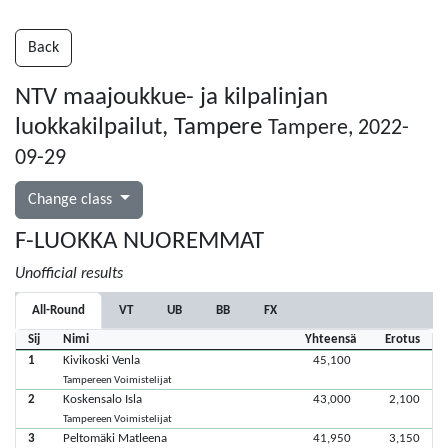
Back
NTV maajoukkue- ja kilpalinjan
luokkakilpailut, Tampere
Tampere, 2022-
09-29
Change class
F-LUOKKA NUOREMMAT
Unofficial results
All-Round
VT
UB
BB
FX
Sij
Nimi
Yhteensä
Erotus
1
Kivikoski Venla
45,100
Tampereen Voimistelijat
2
Koskensalo Isla
43,000
2,100
Tampereen Voimistelijat
3
Peltomäki Matleena
41,950
3,150