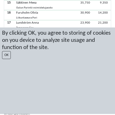
15
Säkkinen Meea
35,750
9,350
Oulun Pyrintö voimistelujaosto
16
Furuholm Olivia
30,900
14,200
Liikuntaseura Pori
17
Lundström Anna
23,900
21,200
Tampereen Sisu
By clicking OK, you agree to storing of cookies
18
Hakalahti Aura
16,850
28,250
Oulun Pyrintö voimistelujaosto
on you device to analyze site usage and
19
Harolin Viivi
function of the site.
Tampereen Voimistelijat
19
Salonen Hertta
OK
Tampereen Sisu
Viimeisimmät pisteet: 2.10.2022 17.58.42
Score by Sport Event Systems
www.sporteventsystems.se
Last Update: 9.8.2026 5.07.48
SX
© 2026 Sport Event Systems/TH Systems AB. All content and data are
protected by copyright. No copying or redistribution allowed without prior
written permission.