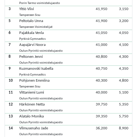
Porin Tarmo voimistelujaosto
3
Yltiö Viivi
41,950
3,150
Tampereen Sisu
5
Peltotalo Unna
41,900
3,200
Tampereen Voimistelijat
6
Pajakkala Venla
41,050
4,050
Pyrkivä Gymnastics
7
Aapajärvi Noora
41,000
4,100
Oulun Pyrintö voimistelujaosto
8
Peltonen Jenni
40,800
4,300
Oulun Pyrintö voimistelujaosto
9
Kuzmanovski Isabella
40,750
4,350
Pyrkivä Gymnastics
10
Pohjonen Emmiina
40,300
4,800
Tampereen Sisu
11
Vittaniemi Lumi
40,000
5,100
Oulun Pyrintö voimistelujaosto
12
Härkönen Netta
39,750
5,350
Oulun Pyrintö voimistelujaosto
13
Alatalo Monika
39,350
5,750
Oulun Pyrintö voimistelujaosto
14
Vilmusenaho Jade
36,200
8,900
Oulun Pyrintö voimistelujaosto