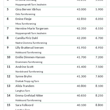
Hoppensprett Turn Jessheim
5
Gina Berven Vårhus
43.000
5.900
Oslo Turnforening
6
Emine Flesjø
42.850
6.050
Moss Turnforening
7
Hermine Marie Torgersen
42.350
6.550
Hoppensprett Turn Jessheim
8
Camilla Piriz Dahl
42.200
6.700
Nedre Glomma Turnforening
9
Lilly Bratterud Iversen
41.950
6.950
Hokksund Turnforening
10
Emilie Dimmen-Hansen
41.700
7.200
Drammens Turnforening
11
Andrine Scott
41.400
7.500
Nordstrand Turnforening
12
Synne Bryhn
41.300
7.600
Drøbak Tropp og Turn
13
Alida Trandem
40.800
8.100
Langhus Turn
14
Emma Grefstad Nitter
40.650
8.250
Hokksund Turnforening
15
Sara Folkvord
40.100
8.800