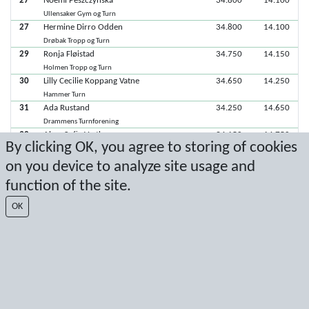
27
Noemi Peszczynska
34.800
14.100
Ullensaker Gym og Turn
27
Hermine Dirro Odden
34.800
14.100
Drøbak Tropp og Turn
29
Ronja Fløistad
34.750
14.150
Holmen Tropp og Turn
30
Lilly Cecilie Koppang Vatne
34.650
14.250
Hammer Turn
31
Ada Rustand
34.250
14.650
Drammens Turnforening
32
Alma Sofie Vesthaug
34.150
14.750
By clicking OK, you agree to storing of cookies
Drammens Turnforening
33
Amanda Hellsten
33.100
15.800
on you device to analyze site usage and
Drøbak Tropp og Turn
function of the site.
34
Ingrid Louise Petersen
32.750
16.150
Gjelleråsen turn IF
OK
35
Astri Akselesen
31.100
17.800
Moss Turnforening
36
Sofia Kristine Montriou-Husum
19.000
29.900
Holmen Tropp og Turn
37
Elise Borchgrevink Søsveen
18.900
30.000
Njård turn
38
Helena Odén Hesselroth
9.800
39.100