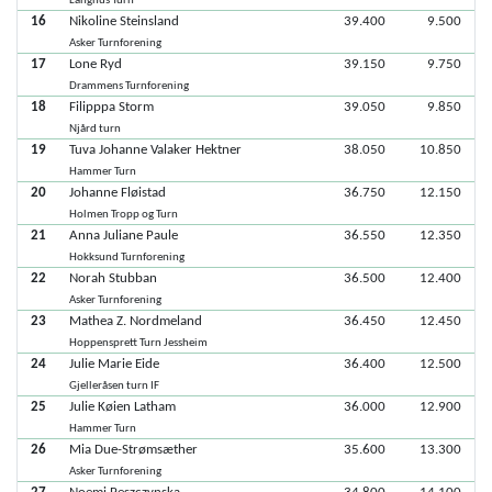
Langhus Turn
16
Nikoline Steinsland
39.400
9.500
Asker Turnforening
17
Lone Ryd
39.150
9.750
Drammens Turnforening
18
Filipppa Storm
39.050
9.850
Njård turn
19
Tuva Johanne Valaker Hektner
38.050
10.850
Hammer Turn
20
Johanne Fløistad
36.750
12.150
Holmen Tropp og Turn
21
Anna Juliane Paule
36.550
12.350
Hokksund Turnforening
22
Norah Stubban
36.500
12.400
Asker Turnforening
23
Mathea Z. Nordmeland
36.450
12.450
Hoppensprett Turn Jessheim
24
Julie Marie Eide
36.400
12.500
Gjelleråsen turn IF
25
Julie Køien Latham
36.000
12.900
Hammer Turn
26
Mia Due-Strømsæther
35.600
13.300
Asker Turnforening