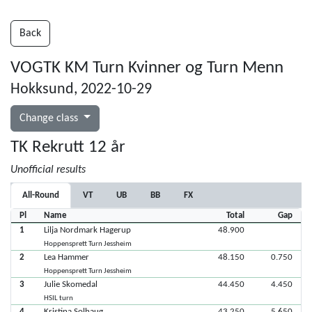
Back
VOGTK KM Turn Kvinner og Turn Menn
Hokksund, 2022-10-29
Change class
TK Rekrutt 12 år
Unofficial results
All-Round
VT
UB
BB
FX
Pl
Name
Total
Gap
1
Lilja Nordmark Hagerup
48.900
Hoppensprett Turn Jessheim
2
Lea Hammer
48.150
0.750
Hoppensprett Turn Jessheim
3
Julie Skomedal
44.450
4.450
HSIL turn
4
Kristina Solhaug
43.250
5.650