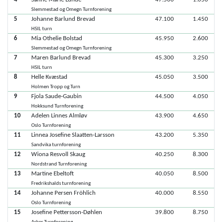
Slemmestad og Omegn Turnforening
5
Johanne Barlund Brevad
47.100
1.450
HSIL turn
6
Mia Othelie Bolstad
45.950
2.600
Slemmestad og Omegn Turnforening
7
Maren Barlund Brevad
45.300
3.250
HSIL turn
8
Helle Kvæstad
45.050
3.500
Holmen Tropp og Turn
9
Fjola Saude-Gaubin
44.500
4.050
Hokksund Turnforening
10
Adelen Linnes Almløv
43.900
4.650
Oslo Turnforening
11
Linnea Josefine Slaatten-Larsson
43.200
5.350
Sandvika turnforening
12
Wiona Resvoll Skaug
40.250
8.300
Nordstrand Turnforening
13
Martine Ebeltoft
40.050
8.500
Fredrikshalds turnforening
14
Johanne Persen Fröhlich
40.000
8.550
Oslo Turnforening
15
Josefine Pettersson-Døhlen
39.800
8.750