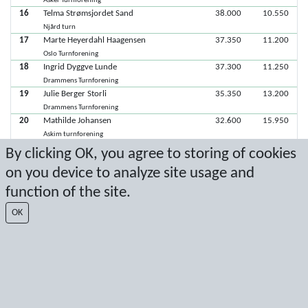
Asker Turnforening
16
Telma Strømsjordet Sand
38.000
10.550
Njård turn
17
Marte Heyerdahl Haagensen
37.350
11.200
Oslo Turnforening
18
Ingrid Dyggve Lunde
37.300
11.250
Drammens Turnforening
19
Julie Berger Storli
35.350
13.200
Drammens Turnforening
20
Mathilde Johansen
32.600
15.950
Askim turnforening
21
Øyvor Foss Bjørnstad
25.100
23.450
By clicking OK, you agree to storing of cookies
Sandvika turnforening
on you device to analyze site usage and
22
Maia Kristine Bjerke
function of the site.
Sandvika turnforening
22
Sara Pettersson-Døhlen
OK
Asker Turnforening
22
Eva Skogen Sæverås
Holmen Tropp og Turn
Latest score: 11/1/2022 12:31:42 PM
Score by Sport Event Systems
www.sporteventsystems.se