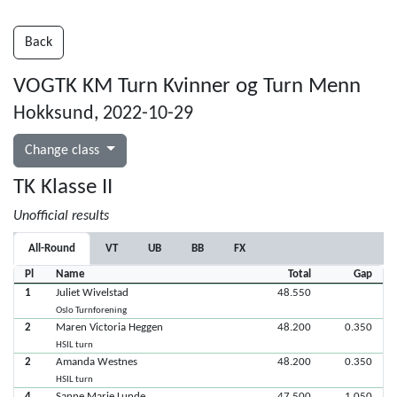
Back
VOGTK KM Turn Kvinner og Turn Menn
Hokksund, 2022-10-29
Change class
TK Klasse II
Unofficial results
All-Round
VT
UB
BB
FX
Pl
Name
Total
Gap
1
Juliet Wivelstad
48.550
Oslo Turnforening
2
Maren Victoria Heggen
48.200
0.350
HSIL turn
2
Amanda Westnes
48.200
0.350
HSIL turn
4
Sanne Marie Lunde
47.500
1.050