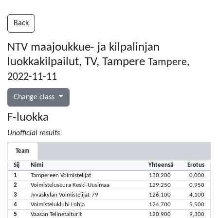
Back
NTV maajoukkue- ja kilpalinjan
luokkakilpailut, TV, Tampere
Tampere,
2022-11-11
Change class
F-luokka
Unofficial results
Team
Sij
Nimi
Yhteensä
Erotus
1
Tampereen Voimistelijat
130,200
0,000
2
Voimisteluseura Keski-Uusimaa
129,250
0,950
3
Jyväskylän Voimistelijat-79
126,100
4,100
4
Voimisteluklubi Lohja
124,700
5,500
5
Vaasan Telinetaiturit
120,900
9,300