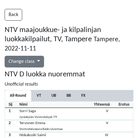
Back
NTV maajoukkue- ja kilpalinjan
luokkakilpailut, TV, Tampere
Tampere,
2022-11-11
Change class
NTV D luokka nuoremmat
Unofficial results
All-Round
VT
UB
BB
FX
Sij
Nimi
Yhteensä
Erotus
1
Sorri Saga
V
Jyväskylän Voimistelijat-79
2
Tervonen Emma
V
Voimisteluseura Keski-Uusimaa
3
Niskakoski Saimi
IV