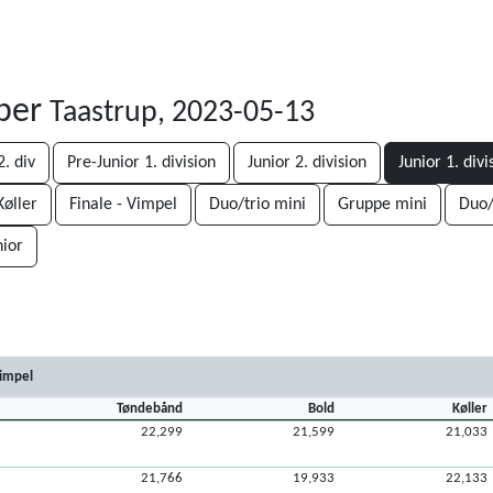
ber
Taastrup, 2023-05-13
. div
Pre-Junior 1. division
Junior 2. division
Junior 1. divi
Køller
Finale - Vimpel
Duo/trio mini
Gruppe mini
Duo/
ior
impel
Tøndebånd
Bold
Køller
22,299
21,599
21,033
21,766
19,933
22,133