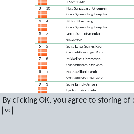
TIK Gymnastik
3
10
Naja Sanggaard Jørgensen
Greve Gymnastik og Trampolin
4
4
Malou Nordberg
Greve Gymnastik og Trampolin
5
2
Veronika Trofymenko
Ølstykke GF
6
5
Sofia Luisa Gomes Ryom
Gymnastikforeningen Øbro
7
8
Mikkeline Klemmesen
Gymnastikforeningen Øbro
8
1
Nanna Silberbrandt
Gymnastikforeningen Øbro
9
3
Sofie Brinck-Jensen
Hjerting IF - Gymnastik
10
7
Emilie Holze Jensen
By clicking OK, you agree to storing of
Ølstykke GF
OK
Seneste score: 15-05-2023 15:48:33
Resultat af Sport Event Systems
www.sporteventsystems.se