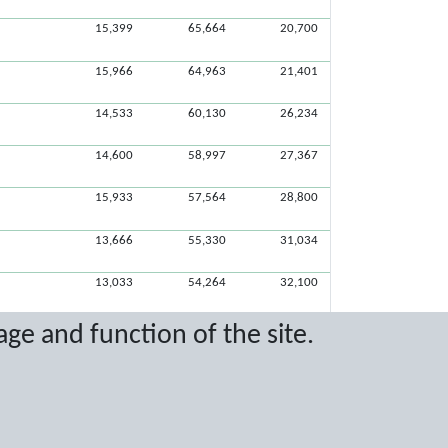
15,399
65,664
20,700
15,966
64,963
21,401
14,533
60,130
26,234
14,600
58,997
27,367
15,933
57,564
28,800
13,666
55,330
31,034
13,033
54,264
32,100
11,632
53,030
33,334
age and function of the site.