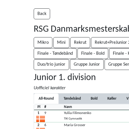
Back
RSG Danmarksmesterska
Mikro
Mini
Rekrut
Rekrut+PreJunior 2
Finale - Tøndebånd
Finale - Bold
Finale - 
Duo/trio junior
Gruppe Junior
Gruppe Sen
Junior 1. division
Uofficiel karakter
All-Round
Tøndebånd
Bold
Køller
V
Pl
#
Navn
1
9
Yuliia Filimonenko
TIK Gymnastik
2
6
Maria Grosser