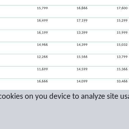
15,799
16,866
17,600
16,499
17,199
15,299
16,199
13,399
15,999
14,966
14,399
15,032
12,266
15,566
13,799
11,699
14,599
15,366
16,666
14,099
10,466
15,599
12,166
13,633
 cookies on you device to analyze site us