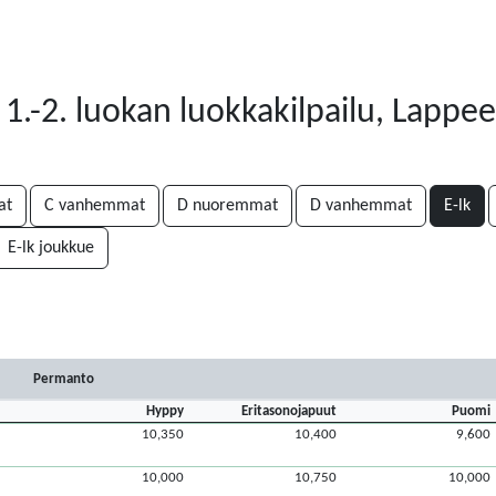
1.-2. luokan luokkakilpailu, Lappe
at
C vanhemmat
D nuoremmat
D vanhemmat
E-lk
E-lk joukkue
Permanto
Hyppy
Eritasonojapuut
Puomi
10,350
10,400
9,600
10,000
10,750
10,000