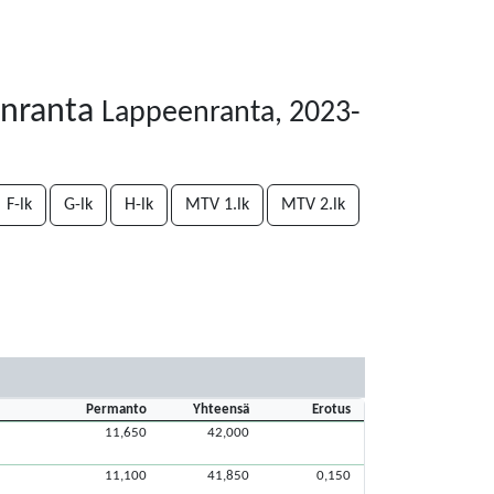
enranta
Lappeenranta, 2023-
F-lk
G-lk
H-lk
MTV 1.lk
MTV 2.lk
Permanto
Yhteensä
Erotus
11,650
42,000
11,100
41,850
0,150