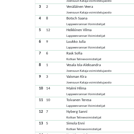
Joensuun Kataja voimistelujaosto
3
2
Venäläinen Veera
Joensuun Kataja voimistelujaosto
4
8
Botsch Saana
Lappeenrannan Voimistelijat
5
12
Heikkinen Vilma
Lappeenrannan Voimistelijat
6
9
Luukko Julia
Lappeenrannan Voimistelijat
7
6
Rask Sofia
Kotkan Telinevoimistelijat
8
1
Vesala Isla-Aleksandra
Joensuun Kataja voimistelujaosto
9
3
Vaisman Kira
Joensuun Kataja voimistelujaosto
10
14
Malmi Hilma
Lappeenrannan Voimistelijat
11
10
Toivanen Teresa
Lappeenrannan Voimistelijat
12
7
Nyberg Sanni
Kotkan Telinevoimistelijat
13
5
Simola Enni
Kotkan Telinevoimistelijat