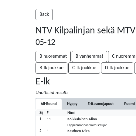
Back
NTV Kilpalinjan sekä MTV 
05-12
B nuoremmat
B vanhemmat
C nuoremm
B-lk joukkue
C-lk joukkue
D-lk joukkue
E-lk
Unofficial results
All-Round
Hyppy
Eritasonojapuut
Puomi
Sij
#
Nimi
1
11
Koikkalainen Alina
Lappeenrannan Voimistelijat
2
1
Kastinen Mira