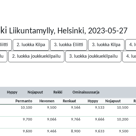
nki
Liikuntamylly, Helsinki, 2023-05-27
iitti
2. luokka Kilpa
3. luokka Eliitti
3. luokka Kilpa
4. 
lu
2. luokka joukkuekilpailu
3. luokka joukkuekilpailu
4. lu
Hyppy
Nojapuut
Rekki
Ominaisuussarja
Permanto
Hevonen
Renkaat
Hyppy
Nojapuut
R
10,100
9,500
9,566
9,533
10,500
9,700
9,066
9,766
9,666
10,200
9,600
9,466
8,900
9,633
9,500