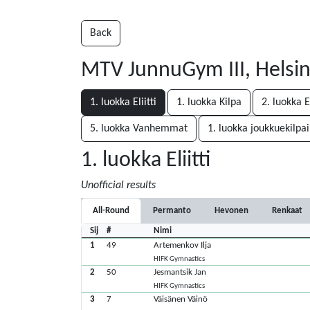
Back
MTV JunnuGym III, Helsi
1. luokka Eliitti
1. luokka Kilpa
2. luokka El
5. luokka Vanhemmat
1. luokka joukkuekilpai
1. luokka Eliitti
Unofficial results
All-Round
Permanto
Hevonen
Renkaat
Sij
#
Nimi
1
49
Artemenkov Ilja
HIFK Gymnastics
2
50
Jesmantsik Jan
HIFK Gymnastics
3
7
Väisänen Väinö