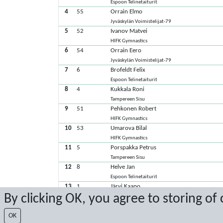
Espoon Telinetaiturit
4
55
Orrain Elmo
Jyväskylän Voimistelijat-79
5
52
Ivanov Matvei
HIFK Gymnastics
6
54
Orrain Eero
Jyväskylän Voimistelijat-79
7
6
Brofeldt Felix
Espoon Telinetaiturit
8
4
Kukkala Roni
Tampereen Sisu
9
51
Pehkonen Robert
HIFK Gymnastics
10
53
Umarova Bilal
HIFK Gymnastics
11
5
Porspakka Petrus
Tampereen Sisu
12
8
Helve Jan
Espoon Telinetaiturit
13
1
Järvi Kaapo
By clicking OK, you agree to storing of
Tampereen Sisu
14
3
Valkama Valtteri
OK
Tampereen Sisu