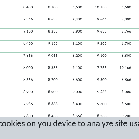
8,400
8,100
9,600
10,133
9,600
9,366
8,633
9,400
9,666
8,300
9,100
8,233
8,900
9,633
8,766
8,400
9,133
9,100
9,266
8,700
7,866
9,066
8,200
9,100
8,800
8,000
8,833
9,100
7,766
10,166
8,566
8,700
8,600
9,300
8,866
8,900
8,000
9,000
9,666
8,000
7,966
8,866
8,400
9,300
8,600
7,600
8,433
8,566
8,233
9,200
 cookies on you device to analyze site us
8,600
8,300
8,566
8,066
8,000