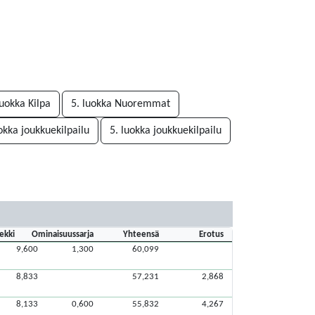
luokka Kilpa
5. luokka Nuoremmat
okka joukkuekilpailu
5. luokka joukkuekilpailu
ekki
Ominaisuussarja
Yhteensä
Erotus
9,600
1,300
60,099
8,833
57,231
2,868
8,133
0,600
55,832
4,267