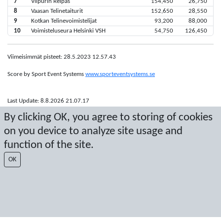
7
Viipurin Reipas
154,450
26,750
8
Vaasan Telinetaiturit
152,650
28,550
9
Kotkan Telinevoimistelijat
93,200
88,000
10
Voimisteluseura Helsinki VSH
54,750
126,450
Viimeisimmät pisteet: 28.5.2023 12.57.43
Score by Sport Event Systems
www.sporteventsystems.se
Last Update: 8.8.2026 21.07.17
SX
By clicking OK, you agree to storing of cookies
© 2026 Sport Event Systems/TH Systems AB. All content and data are
on you device to analyze site usage and
protected by copyright. No copying or redistribution allowed without prior
written permission.
function of the site.
OK