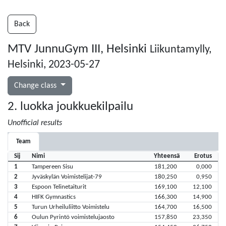
Back
MTV JunnuGym III, Helsinki
Liikuntamylly,
Helsinki, 2023-05-27
Change class
2. luokka joukkuekilpailu
Unofficial results
Team
Sij
Nimi
Yhteensä
Erotus
1
Tampereen Sisu
181,200
0,000
2
Jyväskylän Voimistelijat-79
180,250
0,950
3
Espoon Telinetaiturit
169,100
12,100
4
HIFK Gymnastics
166,300
14,900
5
Turun Urheiluliitto Voimistelu
164,700
16,500
6
Oulun Pyrintö voimistelujaosto
157,850
23,350