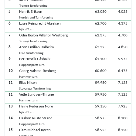
Tromsø Turnforening
5
Henrik Eriksen
63.050
4.025
Nordstrand Turnforening
6
Lasse Reinprecht Akselsen
62.700
4.375
Njård Turn
7
Odin Ibalon Villaflor Westberg
62.375
4.700
Tromsø Turnforening
8
Aron Emilian Dalheim
62.225
4.850
Oslo turnforening
9
Per Henrik Gåsbakk
61.100
5.975
Hoppensprett Turn
10
Georg Aalstad-Renberg
60.600
6.475
Hammer turn
11
Elias Nilsen
59.950
7.125
Stavanger Turnforening
11
Vetle Sandven-Thrane
59.950
7.125
Hammer turn
13
Heine Pedersen Nore
59.150
7.925
Njård Turn
14
Haakon Ruste Strand
58.975
8.100
Hoppensprett Turn
15
Liam Michael Røren
58.925
8.150