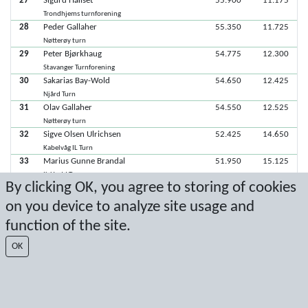
27
Sigurd Hallset
55.900
11.175
Trondhjems turnforening
28
Peder Gallaher
55.350
11.725
Nøtterøy turn
29
Peter Bjørkhaug
54.775
12.300
Stavanger Turnforening
30
Sakarias Bay-Wold
54.650
12.425
Njård Turn
31
Olav Gallaher
54.550
12.525
Nøtterøy turn
32
Sigve Olsen Ulrichsen
52.425
14.650
Kabelvåg IL Turn
33
Marius Gunne Brandal
51.950
15.125
IL Hødd Turn
By clicking OK, you agree to storing of cookies
34
Albert Azak-Rudshavn
51.825
15.250
Njård Turn
on you device to analyze site usage and
35
Henrik Støylen Haraldsvik
49.775
17.300
function of the site.
IL Hødd Turn
36
Mathias E Håvås
49.175
17.900
OK
Sotra Sportsklubb
37
Magnus O Lone
47.475
19.600
Sotra Sportsklubb
38
Peder Haga Vasshus
42.000
25.075