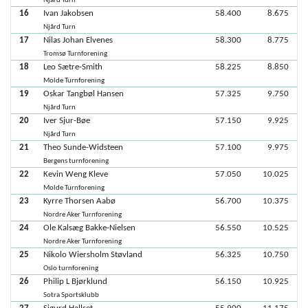
Njård Turn
16
Ivan Jakobsen
58.400
8.675
Njård Turn
17
Nilas Johan Elvenes
58.300
8.775
Tromsø Turnforening
18
Leo Sætre-Smith
58.225
8.850
Molde Turnforening
19
Oskar Tangbøl Hansen
57.325
9.750
Njård Turn
20
Iver Sjur-Bøe
57.150
9.925
Njård Turn
21
Theo Sunde-Widsteen
57.100
9.975
Bergens turnforening
22
Kevin Weng Kleve
57.050
10.025
Molde Turnforening
23
Kyrre Thorsen Aabø
56.700
10.375
Nordre Aker Turnforening
24
Ole Kalsæg Bakke-Nielsen
56.550
10.525
Nordre Aker Turnforening
25
Nikolo Wiersholm Støvland
56.325
10.750
Oslo turnforening
26
Philip L Bjørklund
56.150
10.925
Sotra Sportsklubb