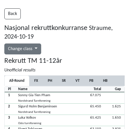
Back
Nasjonal rekruttkonkurranse
Straume,
2024-10-19
Change class
Rekrutt TM 11-12år
Unofficial results
All-Round
FX
PH
SR
VT
PB
HB
Pl
Name
Total
Gap
1
Sonny Gia Tien Pham
67.075
Nordstrand Turnforening
2
Sigurd Holm Benjaminsen
65.450
1.625
Nordstrand Turnforening
3
Luka Volkov
65.425
1.650
Oslo turnforening
4
Sivert Tobiassen
63.150
3.925