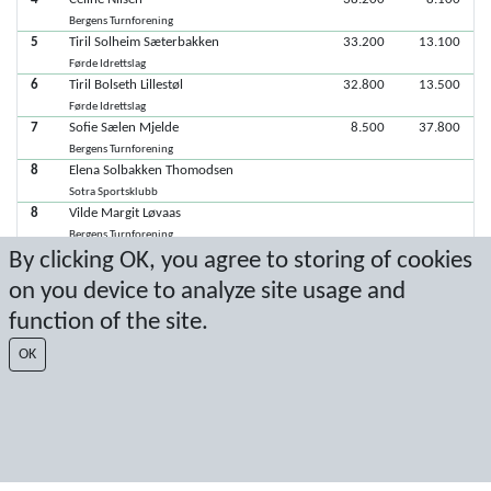
Bergens Turnforening
5
Tiril Solheim Sæterbakken
33.200
13.100
Førde Idrettslag
6
Tiril Bolseth Lillestøl
32.800
13.500
Førde Idrettslag
7
Sofie Sælen Mjelde
8.500
37.800
Bergens Turnforening
8
Elena Solbakken Thomodsen
Sotra Sportsklubb
8
Vilde Margit Løvaas
Bergens Turnforening
By clicking OK, you agree to storing of cookies
on you device to analyze site usage and
Latest score: 4/28/2024 3:44:44 PM
function of the site.
Score by Sport Event Systems
www.sporteventsystems.se
OK
Last Update: 8/9/2026 6:49:09 AM
SX
© 2026 Sport Event Systems/TH Systems AB. All content and data are
protected by copyright. No copying or redistribution allowed without prior
written permission.