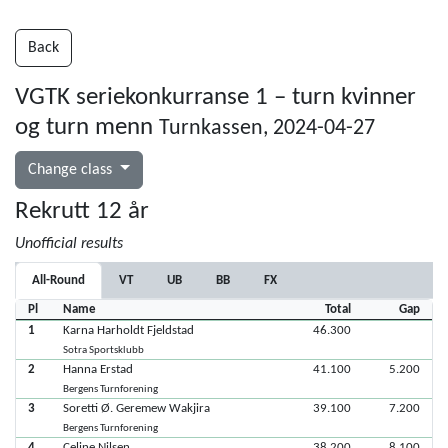
Back
VGTK seriekonkurranse 1 – turn kvinner
og turn menn
Turnkassen, 2024-04-27
Change class
Rekrutt 12 år
Unofficial results
All-Round
VT
UB
BB
FX
Pl
Name
Total
Gap
1
Karna Harholdt Fjeldstad
46.300
Sotra Sportsklubb
2
Hanna Erstad
41.100
5.200
Bergens Turnforening
3
Soretti Ø. Geremew Wakjira
39.100
7.200
Bergens Turnforening
4
Celine Nilsen
38.200
8.100