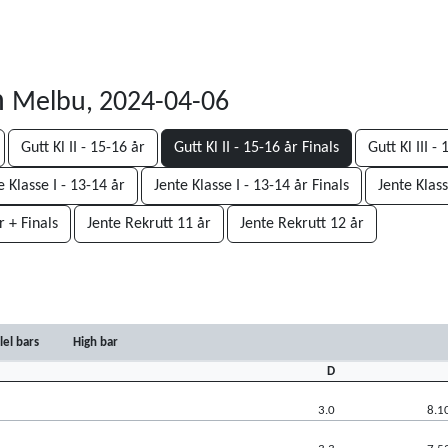
n
Melbu, 2024-04-06
Gutt Kl II - 15-16 år
Gutt Kl II - 15-16 år Finals
Gutt Kl III -
e Klasse I - 13-14 år
Jente Klasse I - 13-14 år Finals
Jente Klass
r + Finals
Jente Rekrutt 11 år
Jente Rekrutt 12 år
lel bars
High bar
D
3.0
8.1