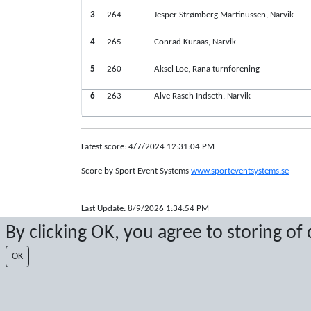
3
264
Jesper Strømberg Martinussen, Narvik
4
265
Conrad Kuraas, Narvik
5
260
Aksel Loe, Rana turnforening
6
263
Alve Rasch Indseth, Narvik
Latest score: 4/7/2024 12:31:04 PM
Score by Sport Event Systems
www.sporteventsystems.se
Last Update: 8/9/2026 1:34:54 PM
XL
By clicking OK, you agree to storing of
© 2026 Sport Event Systems/TH Systems AB. All content and dat
OK