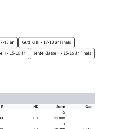
 17-18 år
Gutt Kl III - 17-18 år Finals
e II - 15-16 år
Jente Klasse II - 15-16 år Finals
E
ND
Score
Gap
Q
00
0.1
11.000
Q