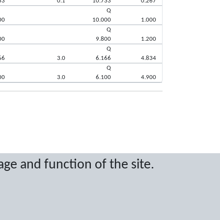
33
0.1
10.733
0.267
Q
00
10.000
1.000
Q
00
9.800
1.200
Q
66
3.0
6.166
4.834
Q
00
3.0
6.100
4.900
age and function of the site.
ritten permission.