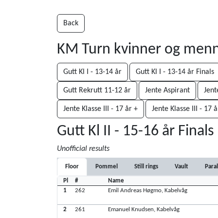
Back
KM Turn kvinner og men
Gutt Kl I - 13-14 år
Gutt Kl I - 13-14 år Finals
Gutt Rekrutt 11-12 år
Jente Aspirant
Jent
Jente Klasse III - 17 år +
Jente Klasse III - 17 å
Gutt Kl II - 15-16 år Finals
Unofficial results
Floor
Pommel
Still rings
Vault
Paral
Pl
#
Name
1
262
Emil Andreas Høgmo, Kabelvåg
2
261
Emanuel Knudsen, Kabelvåg