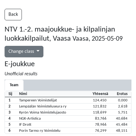
Back
NTV 1.-2. maajoukkue- ja kilpalinjan
luokkakilpailut, Vaasa
Vaasa, 2025-05-09
Change class
E-joukkue
Unofficial results
Team
Sij
Nimi
Yhteensä
Erotus
1
Tampereen Voimistelijat
124,450
0,000
2
Lempäälän Voimisteluseura ry
121,832
2,618
3
Kyrön Voima Voimistelujaosto
118,699
5,751
4
NGK-Artistica
83,766
40,684
5
IF Drott
78,966
45,484
6
Porin Tarmo ry Voimistelu
76,299
48,151