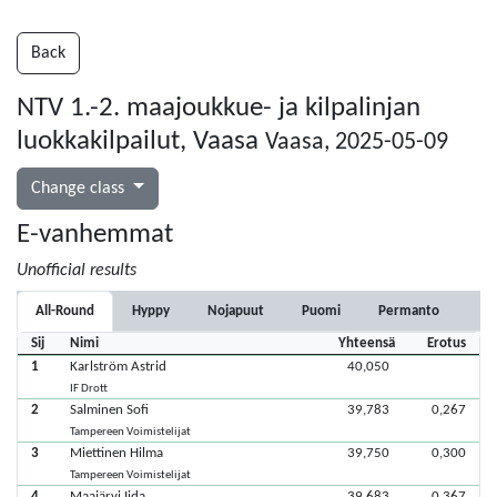
Back
NTV 1.-2. maajoukkue- ja kilpalinjan
luokkakilpailut, Vaasa
Vaasa, 2025-05-09
Change class
E-vanhemmat
Unofficial results
All-Round
Hyppy
Nojapuut
Puomi
Permanto
Sij
Nimi
Yhteensä
Erotus
1
Karlström Astrid
40,050
IF Drott
2
Salminen Sofi
39,783
0,267
Tampereen Voimistelijat
3
Miettinen Hilma
39,750
0,300
Tampereen Voimistelijat
4
Maajärvi Iida
39,683
0,367