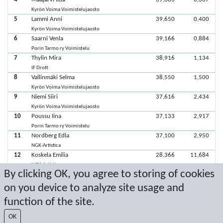
Kyrön Voima Voimistelujaosto
5
Lammi Anni
39,650
0,400
Kyrön Voima Voimistelujaosto
6
Saarni Venla
39,166
0,884
Porin Tarmo ry Voimistelu
7
Thylin Mira
38,916
1,134
IF Drott
8
Vallinmäki Selma
38,550
1,500
Kyrön Voima Voimistelujaosto
9
Niemi Siiri
37,616
2,434
Kyrön Voima Voimistelujaosto
10
Poussu Iina
37,133
2,917
Porin Tarmo ry Voimistelu
11
Nordberg Edla
37,100
2,950
NGK-Artistica
12
Koskela Emilia
28,366
11,684
NGK-Artistica
By clicking OK, you agree to storing of cookies
13
Sand Izabelle
18,300
21,750
NGK-Artistica
on you device to analyze site usage and
function of the site.
Viimeisimmät pisteet: 10.5.2025 20.25.23
OK